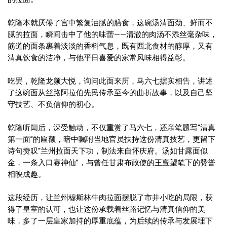
乾隆本就厌倦了宫中繁复油腻的膳食，这碗汤清面劲、鲜而不
腻的拉面，瞬间击中了他的味蕾——清澈的肉汤不添丝毫杂味，
筋道的面条裹着淡淡的香料气息，既有西北食材的醇厚，又有
清真饮食的洁净，与他平日喜爱的家常风味相得益彰。
吃罢，乾隆龙颜大悦，询问此面来历，马六七据实相告，讲述
了这碗面从丝路阿拉伯先民传承至今的曲折故事，以及自己坚
守技艺、不负信仰的初心。
乾隆听闻后，深受触动，不仅重赏了马六七，还亲笔题写“清真
第一面”的匾额，暗中嘱咐当地官员扶持这份清真技艺，更留下
诗句赞叹“兰州拉面天下功，制法来自怀庆府。汤如甘露面似
金，一条入口赛神仙”，与曾任甘肃布政使的王亶望笔下的赞誉
相映成趣。
这段经历，让兰州穆斯林牛肉拉面摆脱了市井小吃的局限，获
得了皇室的认可，也让这份承载着丝路记忆与清真信仰的美
味，多了一层皇家加持的厚重底蕴，为后续的传承与发展埋下