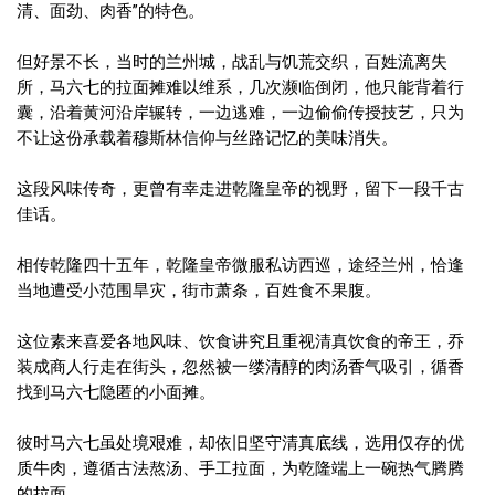
清、面劲、肉香”的特色。
但好景不长，当时的兰州城，战乱与饥荒交织，百姓流离失
所，马六七的拉面摊难以维系，几次濒临倒闭，他只能背着行
囊，沿着黄河沿岸辗转，一边逃难，一边偷偷传授技艺，只为
不让这份承载着穆斯林信仰与丝路记忆的美味消失。
这段风味传奇，更曾有幸走进乾隆皇帝的视野，留下一段千古
佳话。
相传乾隆四十五年，乾隆皇帝微服私访西巡，途经兰州，恰逢
当地遭受小范围旱灾，街市萧条，百姓食不果腹。
这位素来喜爱各地风味、饮食讲究且重视清真饮食的帝王，乔
装成商人行走在街头，忽然被一缕清醇的肉汤香气吸引，循香
找到马六七隐匿的小面摊。
彼时马六七虽处境艰难，却依旧坚守清真底线，选用仅存的优
质牛肉，遵循古法熬汤、手工拉面，为乾隆端上一碗热气腾腾
的拉面。