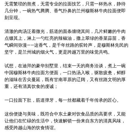
无需繁琐的熬煮，无需专业的拉面技艺，只需一杯热水，静待
几分钟，一碗热气腾腾、香气扑鼻的兰州穆斯林牛肉拉面便即
刻呈现。
清澈的肉汤泛着微光，筋道的面条缠绕其间，几片鲜嫩的牛肉
点缀其上，淋上一勺红亮的辣椒油，撒上翠绿的香菜蒜苗，香
气瞬间弥漫——这香气，是千年丝路的驼铃声，是穆斯林先民的
坚守，是兰州城的烟火气，更是跨越万里的味觉共鸣。
试想，在迪拜的豪华别墅里，结束一天的商务洽谈，煮上一碗
中国穆斯林牛肉拉面方便面，一口热汤入喉，驱散疲惫，鲜醇
的滋味在舌尖蔓延，既有甘南草原的辽阔，又有丝路文明的厚
重，还有清真饮食的虔诚；
一口拉面下肚，筋道弹牙，每一丝都藏着千年传承的匠心。
这份便捷与美味，既符合中东土豪对饮食品质的高要求，又能
让他们在忙碌的生活中，快速解锁一份来自东方的清真风味，
感受跨越山海的饮食情谊。