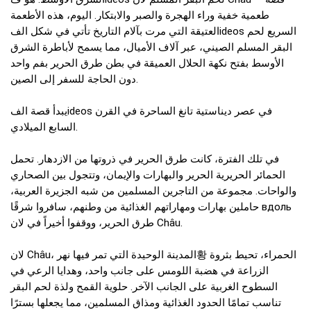
طعمية خفية وراء الهجرة والصبر والابتكار. اليوم، هذه الأطعمة
العتيقة التي مرت بآلام التاريخ تأتي في شكل الفideos السريع لحم
البقر المسلم الصيني، عبر آلاف الأميال، مما يسمح لأباطرة الشرق
الأوسط بفتح نكهة الحلال العميقة في بطن طرق الحرير بفم واحد
دون الحاجة للسفر إلى الصين.
يبدأ قصة الفideos في عصر ديناستية تانغ الساحرة في القرن
السابع الميلادي.
في تلك الفترة، كانت طرق الحرير في ذروتها من الازدهار. تحمل
الحمائر الحريرية الحرير والبهارات والإيمان، وتتجول بين الصحاري
والواحات. مجموعة من التاجرين المسلمين من شبه الجزيرة العربية،
حاملين بهارات ومهاراتهم الغذائية من وطنهم، سافروا شرقًا вдоль
طرق الحرير، ووقفوا أخيراً في لان Châu.
لان Châu، المدينة الوحيدة التي تمر فيها نهر황 الحمراء، تحيط بثروة
الزراعة في هضبة اللومس على جانب واحد، وهدايا الرعي في
السطوح الغربية على الجانب الآخر. حلوية القمح ولذة لحم البقر
تناسب تمامًا الحدود الغذائية ومذاق المسلمين، مما يجعلها بسترًا