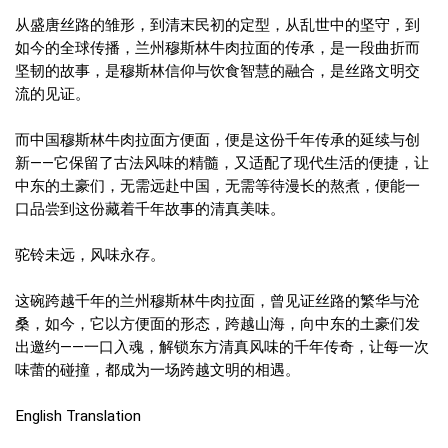
从盛唐丝路的雏形，到清末民初的定型，从乱世中的坚守，到
如今的全球传播，兰州穆斯林牛肉拉面的传承，是一段曲折而
坚韧的故事，是穆斯林信仰与饮食智慧的融合，是丝路文明交
流的见证。
而中国穆斯林牛肉拉面方便面，便是这份千年传承的延续与创
新——它保留了古法风味的精髓，又适配了现代生活的便捷，让
中东的土豪们，无需远赴中国，无需等待漫长的熬煮，便能一
口品尝到这份藏着千年故事的清真美味。
驼铃未远，风味永存。
这碗跨越千年的兰州穆斯林牛肉拉面，曾见证丝路的繁华与沧
桑，如今，它以方便面的形态，跨越山海，向中东的土豪们发
出邀约——一口入魂，解锁东方清真风味的千年传奇，让每一次
味蕾的碰撞，都成为一场跨越文明的相遇。
English Translation