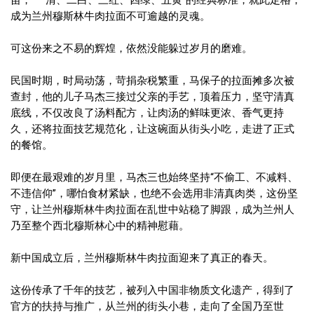
苗，“一清、二白、三红、四绿、五黄”的经典标准，就此定格，
成为兰州穆斯林牛肉拉面不可逾越的灵魂。
可这份来之不易的辉煌，依然没能躲过岁月的磨难。
民国时期，时局动荡，苛捐杂税繁重，马保子的拉面摊多次被
查封，他的儿子马杰三接过父亲的手艺，顶着压力，坚守清真
底线，不仅改良了汤料配方，让肉汤的鲜味更浓、香气更持
久，还将拉面技艺规范化，让这碗面从街头小吃，走进了正式
的餐馆。
即便在最艰难的岁月里，马杰三也始终坚持“不偷工、不减料、
不违信仰”，哪怕食材紧缺，也绝不会选用非清真肉类，这份坚
守，让兰州穆斯林牛肉拉面在乱世中站稳了脚跟，成为兰州人
乃至整个西北穆斯林心中的精神慰藉。
新中国成立后，兰州穆斯林牛肉拉面迎来了真正的春天。
这份传承了千年的技艺，被列入中国非物质文化遗产，得到了
官方的扶持与推广，从兰州的街头小巷，走向了全国乃至世