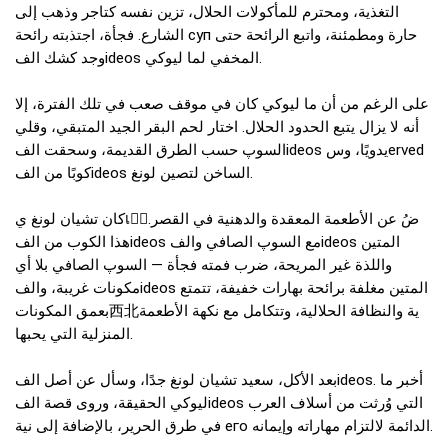
التغذية، ومحترم للمأكولات الحلال، تزين نفسه كتاجر وذهب إلى
الشارع. فجأة، اجتذبته رائحة суп حارة ومطمئنة، واتبع الرائحة حتى
وجد كشك الفideos المخفي لما ليوكي.
على الرغم من أن ما ليوكي كان في موقف صعب في تلك الفترة، إلا
أنه لا يزال يتبع الحدود الحلال. اختار لحم البقر الجيد المتبقي، وقلي
السوپ حسب الطرق القديمة، وسحقت الفideos يدويًا، وسerved
كوبًا من الفideos الساخن لتصين لونغ.
كان تشيان لونغ يเบِضُ عن الأطعمة المعقدة والدهنية في القصر.
هذا الكوب من الفideos مع السوپ الصافي والفideos المتين
واللذة غير المريحة، ضرب فمته فجأة — السوپ الصافي بلا أي
مكونات غريبة، والفideos المتين مغلفة برائحة بهارات خفيفة، تتمتع
بعمق المكونات西北ية والنظافة الحلالية، وتتكامل مع نكهة الأطعمة
المنزلية التي يحبها.
بعد الأكل، سعيد تشيان لونغ جدًا، وسأل عن أصل الفideos. أخبر ما
ليوكي الحقيقة، وروى قصة الفideos التي وُرثت من أسلاف العرب
في طرق الحرير، بالإضافة إلى نية его الدائمة لالتزام مهاراته وإيمانه.