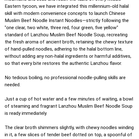
Eastern tycoon, we have integrated this millennium-old halal
skill with modern convenience concepts to launch Chinese
Muslim Beef Noodle Instant Noodles—strictly following the
"one clear, two white, three red, four green, five yellow"
standard of Lanzhou Muslim Beef Noodle Soup, recreating
the fresh aroma of ancient broth, retaining the chewy texture
of hand-pulled noodles, adhering to the halal bottom line,
without adding any non-halal ingredients or harmful additives,
so that every bite restores the authentic Lanzhou flavor.
No tedious boiling, no professional noodle-pulling skills are
needed.
Just a cup of hot water and a few minutes of waiting, a bowl
of steaming and fragrant Lanzhou Muslim Beef Noodle Soup
is ready immediately.
The clear broth shimmers slightly, with chewy noodles winding
in it, a few slices of tender beef dotted on top, a spoonful of