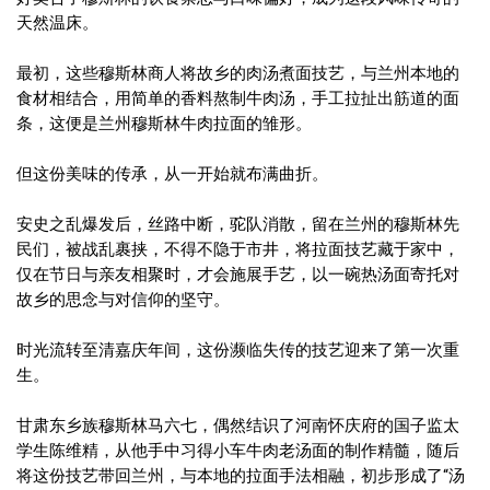
天然温床。
最初，这些穆斯林商人将故乡的肉汤煮面技艺，与兰州本地的
食材相结合，用简单的香料熬制牛肉汤，手工拉扯出筋道的面
条，这便是兰州穆斯林牛肉拉面的雏形。
但这份美味的传承，从一开始就布满曲折。
安史之乱爆发后，丝路中断，驼队消散，留在兰州的穆斯林先
民们，被战乱裹挟，不得不隐于市井，将拉面技艺藏于家中，
仅在节日与亲友相聚时，才会施展手艺，以一碗热汤面寄托对
故乡的思念与对信仰的坚守。
时光流转至清嘉庆年间，这份濒临失传的技艺迎来了第一次重
生。
甘肃东乡族穆斯林马六七，偶然结识了河南怀庆府的国子监太
学生陈维精，从他手中习得小车牛肉老汤面的制作精髓，随后
将这份技艺带回兰州，与本地的拉面手法相融，初步形成了“汤