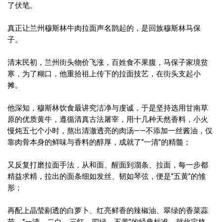
了伏笔。
真正让兰州穆斯林牛肉拉面声名鹊起的，是回族穆斯林马保
子。
清末民初，兰州街头物价飞涨，百姓食不果腹，马保子家境贫
寒，为了糊口，他重拾祖上传下的拉面技艺，在街头支起小
摊。
他深知，穆斯林饮食最讲究洁净与虔诚，于是坚持选用甘南草
原的优质黄牛，遵循清真古法屠宰，用十几种天然香料，小火
慢炖五七个小时，熬出清澈透亮的肉汤——不添加一丝酱油，仅
靠肉骨本身的鲜味与香料的醇厚，成就了“一清”的精髓；
又反复打磨拉面手法，从和面、醒面到溜条、拉面，每一步都
精益求精，拉出的面条细如发丝、韧如琴弦，便是“五黄”的雏
形；
再配上晶莹剔透的白萝卜、红亮鲜香的辣椒油、翠绿的香菜蒜