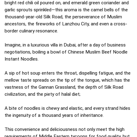
bright red chili oil poured on, and emerald green coriander and
garlic sprouts sprinkled—this aroma is the camel bells of the
thousand-year-old Silk Road, the perseverance of Muslim
ancestors, the fireworks of Lanzhou City, and even a cross-
border culinary resonance.
Imagine, in a luxurious villa in Dubai, after a day of business
negotiations, boiling a bowl of Chinese Muslim Beef Noodle
Instant Noodles.
A sip of hot soup enters the throat, dispelling fatigue, and the
mellow taste spreads on the tip of the tongue, which has the
vastness of the Gannan Grassland, the depth of Silk Road
civilization, and the piety of halal diet;
A bite of noodles is chewy and elastic, and every strand hides
the ingenuity of a thousand years of inheritance.
This convenience and deliciousness not only meet the high
requirements of Middle Eastern tycoons for food quality, but