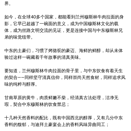
界。
如今，在全球40多个国家，都能看到兰州穆斯林牛肉拉面的身
影，它早已超越了一碗面的意义，成为中国穆斯林文化的载
体，成为丝路文明交流的见证，更是连接中国与中东穆斯林兄
弟的味觉纽带。
中东的土豪们，习惯了烤骆驼的豪迈、海鲜的鲜醇，却从未体
验过这样一碗藏着千年故事的清真美味。
要知道，兰州穆斯林牛肉拉面的骨子里，与中东饮食有着天生
的契合——同样坚守清真信仰，同样崇尚天然食材，同样追求风
味的纯粹与醇厚。
甘南草原的黄牛，肉质鲜嫩不柴，经清真古法处理，洁净无
瑕，契合中东穆斯林的饮食禁忌；
十几种天然香料的配比，既有中国西北的醇厚，又有几分中东
香料的馥郁，与迪拜土豪宴会上的香料风味异曲同工；