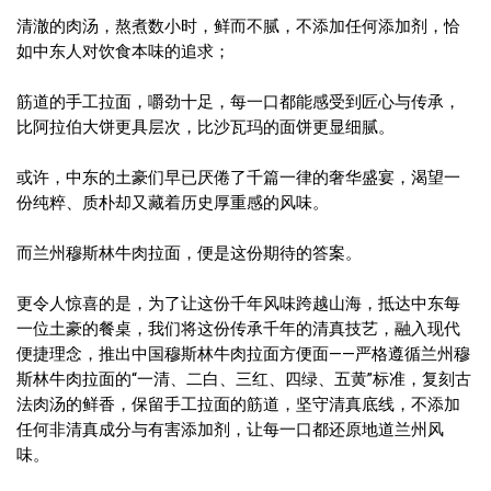
清澈的肉汤，熬煮数小时，鲜而不腻，不添加任何添加剂，恰
如中东人对饮食本味的追求；
筋道的手工拉面，嚼劲十足，每一口都能感受到匠心与传承，
比阿拉伯大饼更具层次，比沙瓦玛的面饼更显细腻。
或许，中东的土豪们早已厌倦了千篇一律的奢华盛宴，渴望一
份纯粹、质朴却又藏着历史厚重感的风味。
而兰州穆斯林牛肉拉面，便是这份期待的答案。
更令人惊喜的是，为了让这份千年风味跨越山海，抵达中东每
一位土豪的餐桌，我们将这份传承千年的清真技艺，融入现代
便捷理念，推出中国穆斯林牛肉拉面方便面——严格遵循兰州穆
斯林牛肉拉面的“一清、二白、三红、四绿、五黄”标准，复刻古
法肉汤的鲜香，保留手工拉面的筋道，坚守清真底线，不添加
任何非清真成分与有害添加剂，让每一口都还原地道兰州风
味。