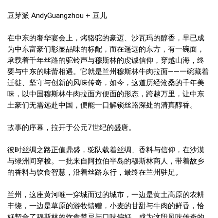
豆芽派 AndyGuangzhou + 豆儿
在中东的奢华宴会上，烤骆驼的豪迈、沙瓦玛的醇香，早已成
为中东富豪们彰显品味的标配，而在遥远的东方，有一碗面，
承载着千年丝路的驼铃声与穆斯林的虔诚信仰，穿越山海，终
要与中东的味蕾相遇。它就是兰州穆斯林牛肉拉面——一碗藏着
迁徙、坚守与创新的风味传奇，如今，这道历经沧桑的千年美
味，以中国穆斯林牛肉拉面方便面的形态，跨越万里，让中东
土豪们无需远赴中国，便能一口解锁丝路深处的清真醇香。
故事的序幕，拉开于公元7世纪的盛唐。
彼时丝绸之路正值鼎盛，驼队载着丝绸、香料与信仰，在沙漠
与绿洲间穿梭。一批来自阿拉伯半岛的穆斯林商人，带着故乡
的香料与饮食智慧，沿着丝路东行，最终在兰州驻足。
兰州，这座黄河唯一穿城而过的城市，一边是黄土高原的农耕
丰饶，一边是草原的游牧馈赠，小麦的甘甜与牛肉的鲜香，恰
好契合了穆斯林的饮食禁忌与口味偏好，成为这段风味传奇的