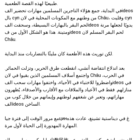
طبيعيًا لهذه القصة الطعمية.
في البداية، جمع هؤلاء التاجرين المسلمين مهارات تحضير الفideos
بال суп من وطنهم مع المكونات المحلية في لان Châu، وقليت суп
لحم البقر بالبهارات البسيطة، وسحقت الفideos يدويًا لجعلها مرنة
ومتينة. هذا هو الشكل الأول من فideos لحم البقر المسلم لان
Châu.
لكن توريث هذه الأطعمة كان مليئًا بالتضاربات منذ البداية.
بعد اندلاع انتفاضة أنشي، انقطعت طرق الحرير، وتزلت الحمائر.
واجتمع أسلاف المسلمين الذين بقيوا في لان Châu في الحرب،
واضطروا للاختباء في الأحياء، واختفوا مهارات سحب الفideos في
منازلهم. فقط في الأعياد والملاقات مع الأقارب والأصدقاء، يُظهرون
مهاراتهم، وتعبر عن شغفهم لوطنهم وإيمانهم من خلال كوب من
الفideos الساخن.
مع مرور الوقت إلى فترة جياцинغ في ديناستية تشينغ، عادت هذه
المهارة المهدورة إلى الحياة لأول مرة.