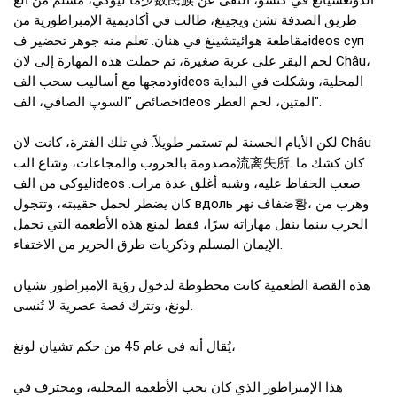
ما ليوكي، مسلم من الع少数民族 الدونغسيانغ في كنسو، التقى عن
طريق الصدفة تشن ويجينغ، طالب في أكاديمية الإمبراطورية من
مقاطعة هوائيتشينغ في هنان. تعلم منه جوهر تحضير فideos суп
لحم البقر على عربة صغيرة، ثم حملت هذه المهارة إلى لان Châu،
ودمجها مع أساليب سحب الفideos المحلية، وشكلت في البداية
خصائص "السوپ الصافي، الفideos المتين، لحم العطر".
لكن الأيام الحسنة لم تستمر طويلاً. في تلك الفترة، كانت لان Châu
مصدومة بالحروب والمجاعات، وشاع الب流离失所. كان كشك ما
ليوكي من الفideos صعب الحفاظ عليه، وشبه أغلق عدة مرات.
كان يضطر لحمل حقيبته، وتتجول вдоль ضفاف نهر황، وهرب من
الحرب بينما ينقل مهاراته سرًا، فقط لمنع هذه الأطعمة التي تحمل
الإيمان المسلم وذكريات طرق الحرير من الاختفاء.
هذه القصة الطعمية كانت محظوظة لدخول رؤية الإمبراطور تشيان
لونغ، وتترك قصة عصرية لا تُنسى.
يُقال أنه في عام 45 من حكم تشيان لونغ،
هذا الإمبراطور الذي كان يحب الأطعمة المحلية، ومحترف في