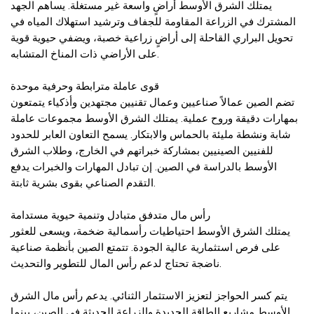
يمتلك الشرق الأوسط أراضٍ واسعة غير مستغلة. يساهم الجهد
المشترك في الزراعة المقاومة للجفاف وترشيد استهلاك المياه في
تحويل البراري القاحلة إلى أراضٍ زراعية خصبة، ويضفي حيوية قوية
على الأراضي ذات المناخ المتشابه.
قوى عاملة مترابطة وحرفية موحدة
تضم الصين عمالاً صناعيين وعمال تقنيين مجتهدين وأذكياء يتمتعون
بمهارات دقيقة وروح عملية. يمتلك الشرق الأوسط مجموعات عاملة
شابة ونشطة مليئة بالحماس والابتكار. يسمح التعاون العابر للحدود
للفنيين الصينيين بمشاركة خبراتهم في الخارج، وطلاب الشرق
الأوسط بالدراسة في الصين. إن تبادل المهارات والخبرات يدفع
التقدم الصناعي بقوى بشرية ثابتة.
رأس مال متدفق متبادل وتنمية حيوية مستدامة
يمتلك الشرق الأوسط احتياطيات رأسمالية ضخمة، ويسعى للعثور
على فرص استثمارية عالية الجودة. تتمتع الصين بأنظمة صناعية
ناضجة تحتاج لدعم رأس المال للتطوير والتحديث.
يتم كسر الحواجز لتعزيز الاستثمار الثنائي. يدعم رأس مال الشرق
الأوسط مشاريع الطاقة الجديدة والزراعة الحديثة في الصين، بينما