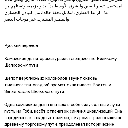
المستقبل. تسير الصين والشرق الأوسط يداً بيد وبعزيمة، وتستلهم من
هذا الرابط العطري، لتكمل تحفة خالدة من التبادل الحضاري
والمصير المشترك عبر موجات العصر.
Русский перевод
Хамийская дыня: аромат, разлетающийся по Великому
Шелковому пути
Шёпот верблюжьих колоколов звучит сквозь
тысячелетия, сладкий аромат охватывает Восток и
Запад вдоль Шелкового пути.
Одна хамийская дыня впитала в себя силу солнца и луны
пустыни Гоби, несёт отпечаток слияния цивилизаций. Она
зародилась в западных оазисах, её аромат разносился по
древнему торговому пути, преодолевая исторические