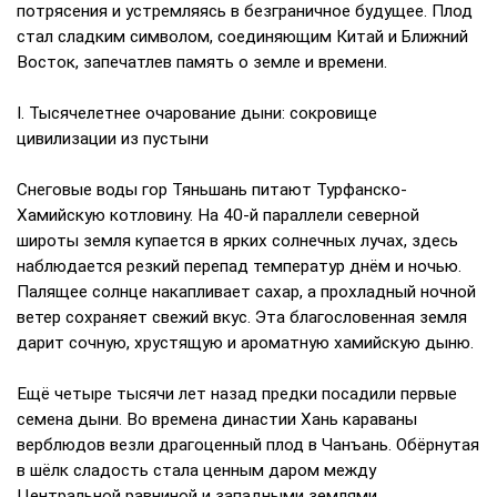
потрясения и устремляясь в безграничное будущее. Плод
стал сладким символом, соединяющим Китай и Ближний
Восток, запечатлев память о земле и времени.
I. Тысячелетнее очарование дыни: сокровище
цивилизации из пустыни
Снеговые воды гор Тяньшань питают Турфанско-
Хамийскую котловину. На 40-й параллели северной
широты земля купается в ярких солнечных лучах, здесь
наблюдается резкий перепад температур днём и ночью.
Палящее солнце накапливает сахар, а прохладный ночной
ветер сохраняет свежий вкус. Эта благословенная земля
дарит сочную, хрустящую и ароматную хамийскую дыню.
Ещё четыре тысячи лет назад предки посадили первые
семена дыни. Во времена династии Хань караваны
верблюдов везли драгоценный плод в Чанъань. Обёрнутая
в шёлк сладость стала ценным даром между
Центральной равниной и западными землями.