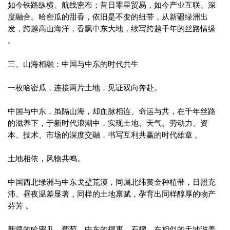
如今铁路纵横、航线密布；昔日零星贸易，如今产业互联、深
度融合。哈密瓜的甜香，依旧是不变的纽带，从新疆绿洲出
发，跨越高山海洋，香飘中东大地，续写跨越千年的丝路情缘
。
三、山海相融：中国与中东的时代共生
一枚哈密瓜，连接两片土地，见证双向奔赴。
中国与中东，虽隔山海，却血脉相连、命运与共，在千年丝路
的滋养下，于新时代浪潮中，实现土地、天气、劳动力、资
本、技术、市场的深度交融，书写互利共赢的时代雄章 。
土地相依，风物共鸣。
中国西北绿洲与中东戈壁荒漠，同属北纬黄金种植带，日照充
沛、昼夜温差显著，同样的土地禀赋，孕育出同样醇厚的物产
芬芳 。
新疆的哈密瓜、葡萄，中东的椰枣、石榴，在相似的天地滋养