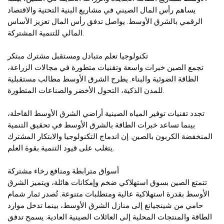
يساهم رأس المال الصيني في مشاريع البنية التحتية والاقتصاد
الرقمي بالشرق الأوسط. يواصل تدفق رأس المال تعزيز الأساس
المالي للتنمية المشتركة.
تكنولوجيا تعلم متبادل ومستقبل مشترك مبتكر
تجمع الصين خبرات واسعة وتقنيات متطورة في مجالات الزراعة،
الطاقة الضوئية والبناء. يطرح الشرق الأوسط مطالب مستقبلية
للمدن الذكية، التحول الأخضر والصناعات المتطورة.
تجدد تقنيات توفير المياه الصينية أراضي الشرق الأوسط القاحلة،
بينما تساعد خبرات الطاقة بالشرق الأوسط في تحقيق التنمية
المنخفضة الكربون بالصين. إن اندماج التكنولوجيا والابتكار المشترك
يتغلب على قيود التنمية بقوة العلم.
أسواق مترابطة ومنافع رخاء مشتركة
تتمتع الصين بسوق استهلاكي ضخم وإمكانات هائلة، ويتميز الشرق
الأوسط بقدرة استهلاكية عالية ومتطلبات متنوعة. تُصدر ثمار شمام
حامي من شينجيانغ إلى منازل الشرق الأوسط، بينما تدخل موارد
الطاقة والمنتجات المحلية إلى العائلات الصينية العادية. يسمح تدفق