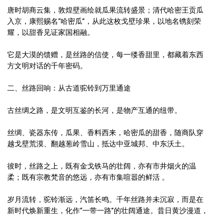
唐时胡商云集，敦煌壁画绘就瓜果流转盛景；清代哈密王贡瓜
入京，康熙赐名“哈密瓜”，从此这枚戈壁珍果，以地名镌刻荣
耀，以甜香见证家国相融。
它是大漠的馈赠，是丝路的信使，每一缕香甜里，都藏着东西
方文明对话的千年密码。
二、丝路回响：从古道驼铃到万里通途
古丝绸之路，是文明互鉴的长河，是物产互通的纽带。
丝绸、瓷器东传，瓜果、香料西来，哈密瓜的甜香，随商队穿
越戈壁荒漠、翻越葱岭雪山，抵达中亚城邦、中东沃土。
彼时，丝路之上，既有金戈铁马的壮阔，亦有市井烟火的温
柔；既有宗教梵音的悠远，亦有市集喧嚣的鲜活 。
岁月流转，驼铃渐远，汽笛长鸣。千年丝路并未沉寂，而是在
新时代焕新重生，化作“一带一路”的壮阔通途。昔日黄沙漫道，