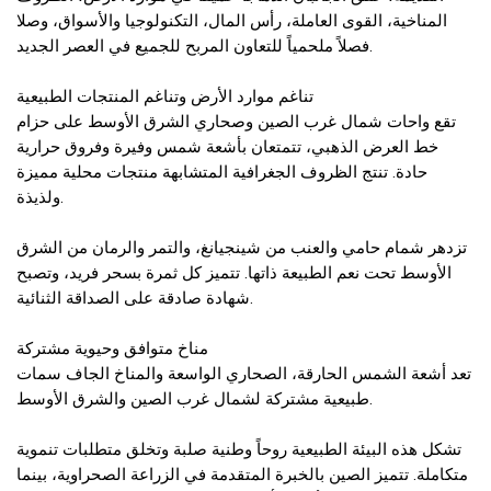
المناخية، القوى العاملة، رأس المال، التكنولوجيا والأسواق، وصلا
فصلاً ملحمياً للتعاون المربح للجميع في العصر الجديد.
تناغم موارد الأرض وتناغم المنتجات الطبيعية
تقع واحات شمال غرب الصين وصحاري الشرق الأوسط على حزام
خط العرض الذهبي، تتمتعان بأشعة شمس وفيرة وفروق حرارية
حادة. تنتج الظروف الجغرافية المتشابهة منتجات محلية مميزة
ولذيذة.
تزدهر شمام حامي والعنب من شينجيانغ، والتمر والرمان من الشرق
الأوسط تحت نعم الطبيعة ذاتها. تتميز كل ثمرة بسحر فريد، وتصبح
شهادة صادقة على الصداقة الثنائية.
مناخ متوافق وحيوية مشتركة
تعد أشعة الشمس الحارقة، الصحاري الواسعة والمناخ الجاف سمات
طبيعية مشتركة لشمال غرب الصين والشرق الأوسط.
تشكل هذه البيئة الطبيعية روحاً وطنية صلبة وتخلق متطلبات تنموية
متكاملة. تتميز الصين بالخبرة المتقدمة في الزراعة الصحراوية، بينما