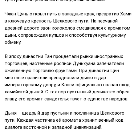
Чжан Цянь открыл путь в западные края, превратив Хами
в ключевую крепость Шелкового пути. На песчаной
древней дороге звон колоколов смешивался с ароматом
дыни, сопровождая купцов и способствуя культурному
обмену.
В эпоху династии Тан процветали рынки иностранных
торговцев, настенные росписи Дуньхуана запечатлели
оживлённую торговлю фруктами. При династии Цин
местные правители преподносили дыню в дар
императорскому двору, и Канси официально назвал плод
хамийской дыней. С тех пор пустынный деликатес обрёл
славу, его аромат свидетельствует о единстве народов.
Дыня – щедрый дар пустыни и посланница Шелкового
пути. Каждая частичка её аромата хранит вечный код
диалога восточной и западной цивилизаций.