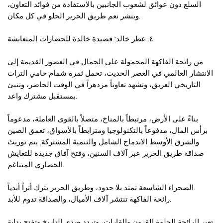
السلع دون عوائق لشعوب الجانبين بالاستفادة من فوائد التعاون،
وينشر نعم طريق الحرير الحلو في كل مكان.
٤. عطر خالد: قصيدة خالدة للحضارات المتعايشة
من رائحة الفاكهة المحمولة على الجمال في العصور القديمة إلى
الانتشار العالمي في العصر الحديث، تحمل ثمرة شمام حامي التراث
التاريخي العريق، وتشهد تعاوناً مزدهراً في الوقت الحاضر، وتنبئ
بمستقبل مشترك واعد.
بناءً على الأرض، مرتبطاً بالمناخ، متصلاً بالقوى العاملة، مدعوماً
برأس المال، مدفوعاً بالتكنولوجيا ومترابطاً بالأسواق، تعمق الصين
والشرق الأوسط الاندماج الشامل والتنمية المشتركة. يتم توريث
صداقة طريق الحرير عبر آلاف السنين، وفتح آفاق جديدة للتعايش
الحضاري المتناغم.
الصحراء الشاسعة تمتد بلا حدود، وطريق الحرير يترك أثراً أبدياً.
رائحة الفاكهة تنتشر آلاف الأميال، والصداقة تدوم للأبد.
تعبر الرائحة الحلوة القرون والقارات، وتردد صدى التاريخ وتفتح بداية