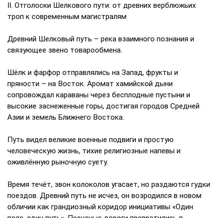
II. Отголоски Шелкового пути: от древних верблюжьих
троп к современным магистралям
Древний Шелковый путь – река взаимного познания и
связующее звено товарообмена.
Шёлк и фарфор отправлялись на Запад, фрукты и
пряности – на Восток. Аромат хамийской дыни
сопровождал караваны через бесплодные пустыни и
высокие заснеженные горы, достигая городов Средней
Азии и земель Ближнего Востока.
Путь видел великие военные подвиги и простую
человеческую жизнь, тихие религиозные напевы и
оживлённую рыночную суету.
Время течёт, звон колоколов угасает, но раздаются гудки
поездов. Древний путь не исчез, он возродился в новом
обличии как грандиозный коридор инициативы «Один