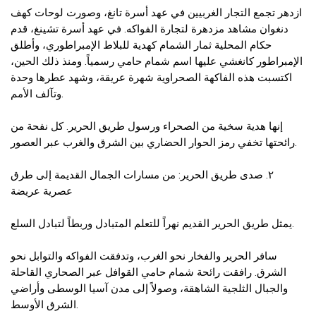
ازدهر تجمع التجار الغربيين في عهد أسرة تانغ، وصورت لوحات كهف
دنغوان مشاهد مزدهرة لتجارة الفواكه. في عهد أسرة تشينغ، قدم
حكام المحلية ثمار الشمام كهدية للبلاط الإمبراطوري، وأطلق
الإمبراطور كانغشي عليها اسم شمام حامي رسمياً. ومنذ ذلك الحين،
اكتسبت هذه الفاكهة الصحراوية شهرة عريقة، وشهد عطرها وحدة
وتآلف الأمم.
إنها هدية سخية من الصحراء ورسول طريق الحرير. كل نفحة من
رائحتها تخفي رمز الحوار الحضاري بين الشرق والغرب عبر العصور.
٢. صدى طريق الحرير: من مسارات الجمال القديمة إلى طرق
عصرية عريضة
يمثل طريق الحرير القديم نهراً للتعلم المتبادل وربطاً لتبادل السلع.
سافر الحرير والفخار نحو الغرب، وتدفقت الفواكه والتوابل نحو
الشرق. رافقت رائحة شمام حامي القوافل عبر الصحاري القاحلة
والجبال الثلجية الشاهقة، وصولاً إلى مدن آسيا الوسطى وأراضي
الشرق الأوسط.