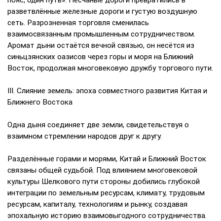
пояс, один путь». Песчаные дороги превратились в
разветвлённые железные дороги и густую воздушную
сеть. Разрозненная торговля сменилась
взаимосвязанным промышленным сотрудничеством.
Аромат дыни остаётся вечной связью, он несётся из
синьцзянских оазисов через горы и моря на Ближний
Восток, продолжая многовековую дружбу торгового пути.
III. Слияние земель: эпоха совместного развития Китая и
Ближнего Востока
Одна дыня соединяет две земли, свидетельствуя о
взаимном стремлении народов друг к другу.
Разделённые горами и морями, Китай и Ближний Восток
связаны общей судьбой. Под влиянием многовековой
культуры Шелкового пути стороны добились глубокой
интеграции по земельным ресурсам, климату, трудовым
ресурсам, капиталу, технологиям и рынку, создавая
эпохальную историю взаимовыгодного сотрудничества.