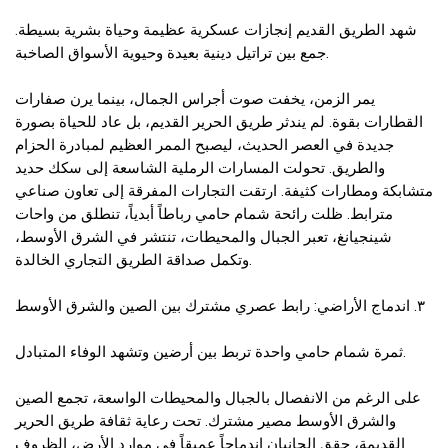
شهد الطريق القديم إنجازات عسكرية عظيمة وحياة بشرية بسيطة.
جمع بين تراتيل دينية بعيدة وحيوية الأسواق الصاخبة.
يمر الزمن، يخفت صوت أجراس الجمال، بينما يرن صفارات
القطارات بقوة. لم يندثر طريق الحرير القديم، بل عاد للحياة بصورة
جديدة في العصر الحديث، ليصبح الممر العظيم لمبادرة الحزام
والطريق. تحولت المسارات الرملية الشاسعة إلى سكك حديد
متشابكة ومطارات كثيفة. ارتقت التجارات المفرقة إلى تعاون صناعي
مترابط. ظلت رائحة شمام حامي رباطاً أبدياً، تنطلق من واحات
شينجيانغ، تعبر الجبال والمحيطات، تنتشر في الشرق الأوسط،
وتكمل صداقة الطريق التجاري الخالدة.
٣. اندماج الأراضي: رابط عصري مشترك بين الصين والشرق الأوسط
ثمرة شمام حامي واحدة تربط بين أرضين وتشهد الوفاء المتبادل.
على الرغم من الانفصال بالجبال والمحيطات الواسعة، تجمع الصين
والشرق الأوسط مصير مشترك. تحت رعاية ثقافة طريق الحرير
القديمة، حقق الجانبان اندماجاً عميقاً في موارد الأرض، الظروف