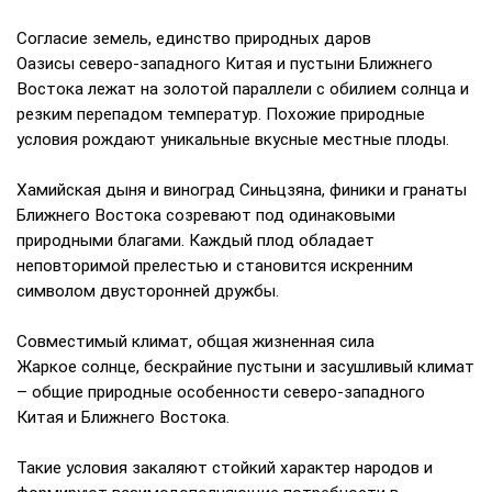
Согласие земель, единство природных даров
Оазисы северо-западного Китая и пустыни Ближнего
Востока лежат на золотой параллели с обилием солнца и
резким перепадом температур. Похожие природные
условия рождают уникальные вкусные местные плоды.
Хамийская дыня и виноград Синьцзяна, финики и гранаты
Ближнего Востока созревают под одинаковыми
природными благами. Каждый плод обладает
неповторимой прелестью и становится искренним
символом двусторонней дружбы.
Совместимый климат, общая жизненная сила
Жаркое солнце, бескрайние пустыни и засушливый климат
– общие природные особенности северо-западного
Китая и Ближнего Востока.
Такие условия закаляют стойкий характер народов и