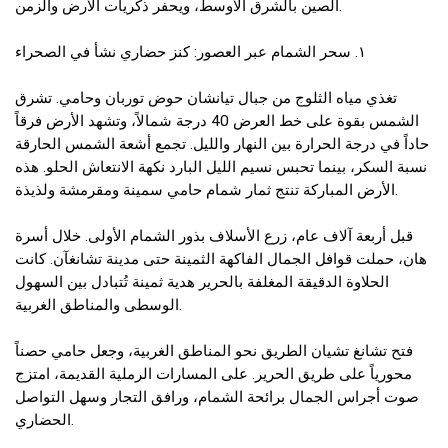
الصين بالشرق الأوسط، ويحفر ذكريات الأرض والزمن.
١. سحر الشمام عبر العصور: كنز حضاري نشأ في الصحراء
تغذي مياه الثلوج من جبال تيانشان حوض توربان وحامي. تشرق
الشمس بقوة على خط العرض 40 درجة شمالاً، وتشهد الأرض فرقاً
حاداً في درجة الحرارة بين النهار والليل. تجمع أشعة الشمس الحارقة
نسبة السكر، بينما تحبس نسيم الليل البارد نكهة الانتعاش الحلو. هذه
الأرض المباركة تنتج ثمار شمام حامي سمينة ومقرمشة ولذيذة.
قبل أربعة آلاف عام، زرع الأسلاف بذور الشمام الأولى. خلال أسرة
هان، حملت قوافل الجمال الفاكهة الثمينة حتى مدينة تشانغآن. كانت
الحلاوة الدقيقة المغلفة بالحرير هدية ثمينة تُتبادل بين السهول
الوسطى والمناطق الغربية.
فتح تشانغ تشيان الطريق نحو المناطق الغربية، وجعل حامي حصناً
محورياً على طريق الحرير. على المسارات الرملية القديمة، امتزج
صوت أجراس الجمال برائحة الشمام، ورافق التجار وسهل التواصل
الحضاري.