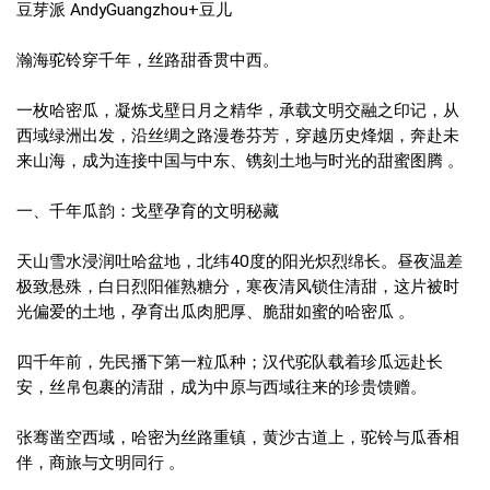
豆芽派 AndyGuangzhou+豆儿
瀚海驼铃穿千年，丝路甜香贯中西。
一枚哈密瓜，凝炼戈壁日月之精华，承载文明交融之印记，从
西域绿洲出发，沿丝绸之路漫卷芬芳，穿越历史烽烟，奔赴未
来山海，成为连接中国与中东、镌刻土地与时光的甜蜜图腾 。
一、千年瓜韵：戈壁孕育的文明秘藏
天山雪水浸润吐哈盆地，北纬40度的阳光炽烈绵长。昼夜温差
极致悬殊，白日烈阳催熟糖分，寒夜清风锁住清甜，这片被时
光偏爱的土地，孕育出瓜肉肥厚、脆甜如蜜的哈密瓜 。
四千年前，先民播下第一粒瓜种；汉代驼队载着珍瓜远赴长
安，丝帛包裹的清甜，成为中原与西域往来的珍贵馈赠。
张骞凿空西域，哈密为丝路重镇，黄沙古道上，驼铃与瓜香相
伴，商旅与文明同行 。