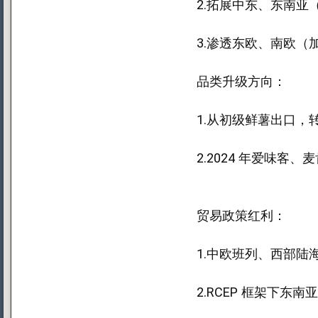
2.拓展中东、东南亚
3.渗透东欧、南欧（
品类升级方向：
1.从初级鲜薯出口
2.2024 年爱味
贸易政策红利：
1.中欧班列、西部陆
2.RCEP 框架下东