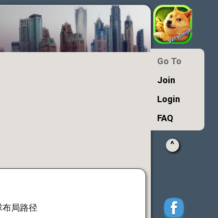
Go To
Join
Login
FAQ
^
球布局路径