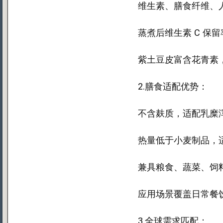
维生素、膳食纤维、
蒸煮后维生素 C 保留率
紫土豆皮富含花青素，
2.膳食适配优势：
不含麸质，适配乳糜
热量低于小麦制品，
兼具粮食、蔬菜、饲
应用场景覆盖日常餐
3.全球需求匹配：