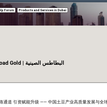
elp Forum
Products and Services in Dubai
中东石油・中国土豆 | China Potato = Silk Road Gold | البطاطس الصينية
路通道 引资赋能升级 —— 中国土豆产业高质量发展与全