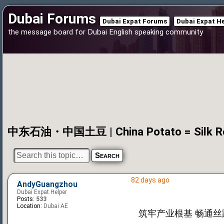
Dubai Forums
Dubai Expat Forums
Dubai Expat H
the message board for Dubai English speaking community
82 days ago
AndyGuangzhou
Dubai Expat Helper
Posts:
533
Location:
Dubai AE
筑牢产业根基 畅通丝