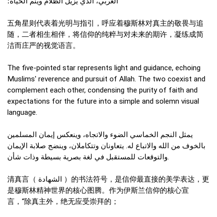
العربي، الذي يزيل الظلام وينم الحياة؛
五角星则代表着光明与指引，呼应着穆斯林对真主的敬畏与追
随，二者相生相伴，将信仰的纯粹与对未来的期许，凝练成简
洁而庄严的视觉语言。
The five-pointed star represents light and guidance, echoing
Muslims' reverence and pursuit of Allah. The two coexist and
complement each other, condensing the purity of faith and
expectations for the future into a simple and solemn visual
language.
يمثل النجم الخماسي الضوء والاتجاه، وينعكس إيمان المسلمين
بالخوف من الله والاتباع له. يتعاونان وتتكاملان، وينضج صلابة الإيمان
والتوقعات للمستقبل في لغة بصرية بسيطة وذات شأن.
清真言（ الشهادة ）的书法符号，是信仰最直接的美学表达，更
是穆斯林精神世界的核心图腾。作为伊斯兰信仰的核心宣
言，“除真主外，绝无应受崇拜的；