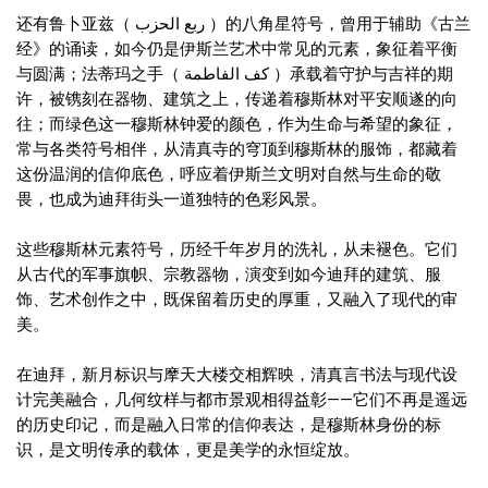
还有鲁卜亚兹（ ربع الحزب ）的八角星符号，曾用于辅助《古兰
经》的诵读，如今仍是伊斯兰艺术中常见的元素，象征着平衡
与圆满；法蒂玛之手（ كف الفاطمة ）承载着守护与吉祥的期
许，被镌刻在器物、建筑之上，传递着穆斯林对平安顺遂的向
往；而绿色这一穆斯林钟爱的颜色，作为生命与希望的象征，
常与各类符号相伴，从清真寺的穹顶到穆斯林的服饰，都藏着
这份温润的信仰底色，呼应着伊斯兰文明对自然与生命的敬
畏，也成为迪拜街头一道独特的色彩风景。
这些穆斯林元素符号，历经千年岁月的洗礼，从未褪色。它们
从古代的军事旗帜、宗教器物，演变到如今迪拜的建筑、服
饰、艺术创作之中，既保留着历史的厚重，又融入了现代的审
美。
在迪拜，新月标识与摩天大楼交相辉映，清真言书法与现代设
计完美融合，几何纹样与都市景观相得益彰——它们不再是遥远
的历史印记，而是融入日常的信仰表达，是穆斯林身份的标
识，是文明传承的载体，更是美学的永恒绽放。