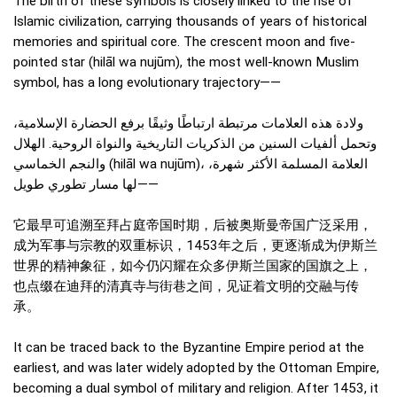
The birth of these symbols is closely linked to the rise of
Islamic civilization, carrying thousands of years of historical
memories and spiritual core. The crescent moon and five-
pointed star (hilāl wa nujūm), the most well-known Muslim
symbol, has a long evolutionary trajectory——
ولادة هذه العلامات مرتبطة ارتباطًا وثيقًا برفع الحضارة الإسلامية،
وتحمل ألفيات السنين من الذكريات التاريخية والنواة الروحية. الهلال
والنجم الخماسي (hilāl wa nujūm)، العلامة المسلمة الأكثر شهرة،
لها مسار تطوري طويل——
它最早可追溯至拜占庭帝国时期，后被奥斯曼帝国广泛采用，
成为军事与宗教的双重标识，1453年之后，更逐渐成为伊斯兰
世界的精神象征，如今仍闪耀在众多伊斯兰国家的国旗之上，
也点缀在迪拜的清真寺与街巷之间，见证着文明的交融与传
承。
It can be traced back to the Byzantine Empire period at the
earliest, and was later widely adopted by the Ottoman Empire,
becoming a dual symbol of military and religion. After 1453, it