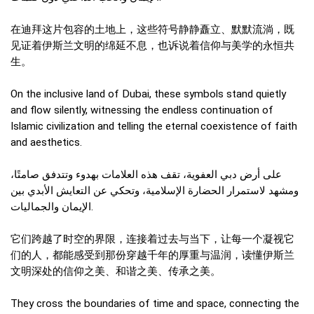
在迪拜这片包容的土地上，这些符号静静矗立、默默流淌，既
见证着伊斯兰文明的绵延不息，也诉说着信仰与美学的永恒共
生。
On the inclusive land of Dubai, these symbols stand quietly
and flow silently, witnessing the endless continuation of
Islamic civilization and telling the eternal coexistence of faith
and aesthetics.
على أرض دبي العفوية، تقف هذه العلامات بهدوء وتتدفق صامتًا،
ومشهد لاستمرار الحضارة الإسلامية، وتحكي عن التعايش الأبدي بين
الإيمان والجماليات.
它们跨越了时空的界限，连接着过去与当下，让每一个凝视它
们的人，都能感受到那份穿越千年的厚重与温润，读懂伊斯兰
文明深处的信仰之美、和谐之美、传承之美。
They cross the boundaries of time and space, connecting the