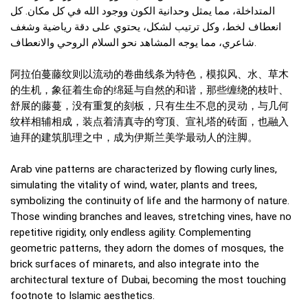
المتداخلة، مما يمثل وحدانية الكون ووجود الله في كل مكان. كل
انعطاف لخط، وكل ترتيب لشكل، يحتوي على دقة رياضية وشغف
شاعري، مما يوجه المشاهد نحو السلام الروحي والانعطاف.
阿拉伯蔓藤纹则以流动的卷曲线条为特色，模拟风、水、草木
的生机，象征着生命的绵延与自然的和谐，那些缠绕的枝叶、
舒展的藤蔓，没有重复的刻板，只有生生不息的灵动，与几何
纹样相辅相成，装点着清真寺的穹顶、宣礼塔的砖面，也融入
迪拜的建筑肌理之中，成为伊斯兰美学最动人的注脚。
Arab vine patterns are characterized by flowing curly lines,
simulating the vitality of wind, water, plants and trees,
symbolizing the continuity of life and the harmony of nature.
Those winding branches and leaves, stretching vines, have no
repetitive rigidity, only endless agility. Complementing
geometric patterns, they adorn the domes of mosques, the
brick surfaces of minarets, and also integrate into the
architectural texture of Dubai, becoming the most touching
footnote to Islamic aesthetics.