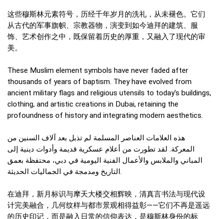
这些穆斯林元素符号，历经千年岁月的洗礼，从未褪色。它们
从古代的军事旗帜、宗教器物，演变到如今迪拜的建筑、服
饰、艺术创作之中，既保留着历史的厚重，又融入了现代的审
美。
These Muslim element symbols have never faded after
thousands of years of baptism. They have evolved from
ancient military flags and religious utensils to today's buildings,
clothing, and artistic creations in Dubai, retaining the
profoundness of history and integrating modern aesthetics.
هذه العلامات العناصر المسلمة لم تذبل بعد آلاف السنين من
المعركة. لقد تطورت من أعلام عسكرية قديمة وأدوات دينية إلى
المباني والملابس والأعمال الفنية اليومية في دبي، محتفظة بعمق
التاريخ ومدمجة في الجماليات الحديثة.
在迪拜，新月标识与摩天大楼交相辉映，清真言书法与现代设
计完美融合，几何纹样与都市景观相得益彰——它们不再是遥远
的历史印记，而是融入日常的信仰表达，是穆斯林身份的标