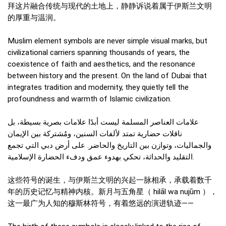
拜这片融合传统与现代的土地上，静静诉说着属于伊斯兰文明
的厚重与温润。
Muslim element symbols are never simple visual marks, but
civilizational carriers spanning thousands of years, the
coexistence of faith and aesthetics, and the resonance
between history and the present. On the land of Dubai that
integrates tradition and modernity, they quietly tell the
profoundness and warmth of Islamic civilization.
علامات العناصر المسلمة ليست أبدًا علامات بصرية بسيطة، بل
ناقلات حضارية تمتد لألفات السنين، ومُشتركة بين الإيمان
والجماليات، وتوازن بين التاريخ والحاضر. على أرض دبي التي تجمع
التقليد والحداثة، تحكي بهدوء عمق ودفء الحضارة الإسلامية.
这些符号的诞生，与伊斯兰文明的兴起一脉相承，承载着数千
年的历史记忆与精神内核。新月与五角星（ hilāl wa nujūm ），
这一最广为人知的穆斯林符号，有着悠远的演进轨迹——