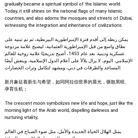
gradually became a spiritual symbol of the Islamic world.
Today, it still shines on the national flags of many Islamic
countries, and also adorns the mosques and streets of Dubai,
witnessing the integration and inheritance of civilizations.
يمكن ربطه إلى أقدم فترة الإمبراطورية البيزنطية، ثم تم تبنيه على
نطاق واسع من قبل الإمبراطورية العثمانية، ليصبح علامة مزدوجة
عسكرية ودينية. بعد عام 1453، أصبح تدريجيًا علامة روحية للعالم
الإسلامي. اليوم، لا يزال يلألأ على أعلام الدول الإسلامية، وينعش أيضًا
المساجد والطرقات في دبي، ومشهد لتكامل وتراث الحضارات.
新月象征着新生与希望，如同阿拉伯世界的晨光，驱散黑暗、
孕育生机；
The crescent moon symbolizes new life and hope, just like the
morning light of the Arab world, dispelling darkness and
nurturing vitality;
يمثل الهلال الحياة الجديدة والأمل، مثل ضوء الصباح في العالم