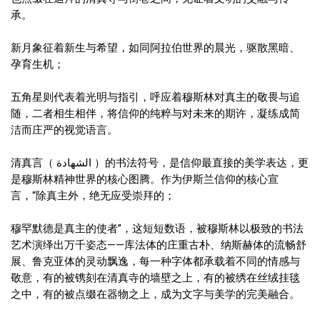
承。
新月象征着新生与希望，如同阿拉伯世界的晨光，驱散黑暗、
孕育生机；
五角星则代表着光明与指引，呼应着穆斯林对真主的敬畏与追
随，二者相生相伴，将信仰的纯粹与对未来的期许，凝练成简
洁而庄严的视觉语言。
清真言（ الشهادة ）的书法符号，是信仰最直接的美学表达，更
是穆斯林精神世界的核心图腾。作为伊斯兰信仰的核心宣
言，“除真主外，绝无应受崇拜的；
穆罕默德是真主的使者”，这短短数语，被穆斯林以极致的书法
艺术演绎出万千姿态——库法体的庄重古朴、纳斯赫体的流畅舒
展、鲁克亚体的灵动飘逸，每一种字体都承载着不同的情感与
敬意，有的被镌刻在清真寺的墙壁之上，有的被绣在丝绒挂毯
之中，有的被点缀在器物之上，成为文字与美学的完美融合。