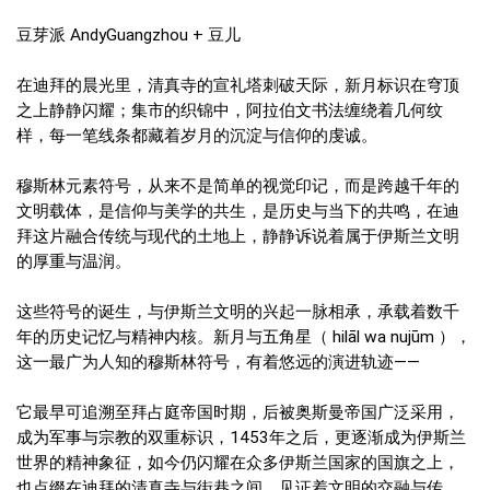
豆芽派 AndyGuangzhou + 豆儿
在迪拜的晨光里，清真寺的宣礼塔刺破天际，新月标识在穹顶
之上静静闪耀；集市的织锦中，阿拉伯文书法缠绕着几何纹
样，每一笔线条都藏着岁月的沉淀与信仰的虔诚。
穆斯林元素符号，从来不是简单的视觉印记，而是跨越千年的
文明载体，是信仰与美学的共生，是历史与当下的共鸣，在迪
拜这片融合传统与现代的土地上，静静诉说着属于伊斯兰文明
的厚重与温润。
这些符号的诞生，与伊斯兰文明的兴起一脉相承，承载着数千
年的历史记忆与精神内核。新月与五角星（ hilāl wa nujūm ），
这一最广为人知的穆斯林符号，有着悠远的演进轨迹——
它最早可追溯至拜占庭帝国时期，后被奥斯曼帝国广泛采用，
成为军事与宗教的双重标识，1453年之后，更逐渐成为伊斯兰
世界的精神象征，如今仍闪耀在众多伊斯兰国家的国旗之上，
也点缀在迪拜的清真寺与街巷之间，见证着文明的交融与传