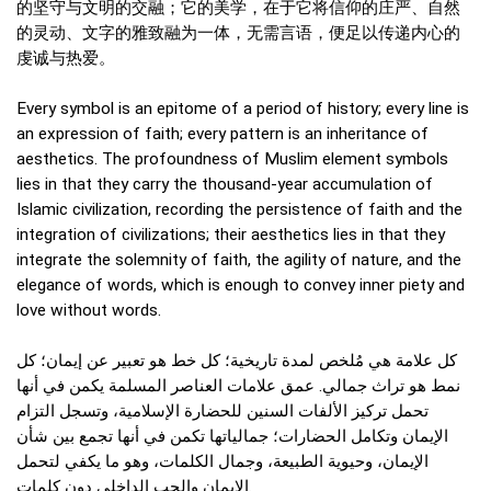
的坚守与文明的交融；它的美学，在于它将信仰的庄严、自然
的灵动、文字的雅致融为一体，无需言语，便足以传递内心的
虔诚与热爱。
Every symbol is an epitome of a period of history; every line is
an expression of faith; every pattern is an inheritance of
aesthetics. The profoundness of Muslim element symbols
lies in that they carry the thousand-year accumulation of
Islamic civilization, recording the persistence of faith and the
integration of civilizations; their aesthetics lies in that they
integrate the solemnity of faith, the agility of nature, and the
elegance of words, which is enough to convey inner piety and
love without words.
كل علامة هي مُلخص لمدة تاريخية؛ كل خط هو تعبير عن إيمان؛ كل
نمط هو تراث جمالي. عمق علامات العناصر المسلمة يكمن في أنها
تحمل تركيز الألفات السنين للحضارة الإسلامية، وتسجل التزام
الإيمان وتكامل الحضارات؛ جمالياتها تكمن في أنها تجمع بين شأن
الإيمان، وحيوية الطبيعة، وجمال الكلمات، وهو ما يكفي لتحمل
الإيمان والحب الداخلي دون كلمات.