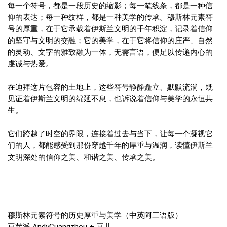
每一个符号，都是一段历史的缩影；每一笔线条，都是一种信
仰的表达；每一种纹样，都是一种美学的传承。穆斯林元素符
号的厚重，在于它承载着伊斯兰文明的千年积淀，记录着信仰
的坚守与文明的交融；它的美学，在于它将信仰的庄严、自然
的灵动、文字的雅致融为一体，无需言语，便足以传递内心的
虔诚与热爱。
在迪拜这片包容的土地上，这些符号静静矗立、默默流淌，既
见证着伊斯兰文明的绵延不息，也诉说着信仰与美学的永恒共
生。
它们跨越了时空的界限，连接着过去与当下，让每一个凝视它
们的人，都能感受到那份穿越千年的厚重与温润，读懂伊斯兰
文明深处的信仰之美、和谐之美、传承之美。
穆斯林元素符号的历史厚重与美学（中英阿三语版）
豆芽派 AndyGuangzhou + 豆儿