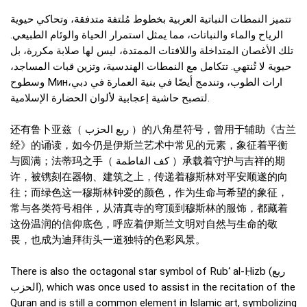
تتميز النمطات النباتية العربية بخطوط مُلتفة متدفقة، وتحاكي حيوية
الرياح والماء والنباتات، مما يمثل استمرار الحياة والوئام الطبيعي.
تلك الأغصان المتداخلة واللافتات الممتدة، ليس لها صلابة مكررة، بل
حيوية لا تُنتهي. تتكامل مع النمطات الهندسية، وتزين قبات المساجد،
وسطوح Минارات الطوب، وتندمج أيضًا في بنية العمارة في دبي،
لتصبح حاشية إعجابية لألوان الحضارة الإسلامية.
还有鲁卜亚兹（ ربع الحزب ）的八角星符号，曾用于辅助《古兰
经》的诵读，如今仍是伊斯兰艺术中常见的元素，象征着平衡
与圆满；法蒂玛之手（ كف الفاطمة ）承载着守护与吉祥的期
许，被镌刻在器物、建筑之上，传递着穆斯林对平安顺遂的向
往；而绿色这一穆斯林钟爱的颜色，作为生命与希望的象征，
常与各类符号相伴，从清真寺的穹顶到穆斯林的服饰，都藏着
这份温润的信仰底色，呼应着伊斯兰文明对自然与生命的敬
畏，也成为迪拜街头一道独特的色彩风景。
There is also the octagonal star symbol of Rubʿ al-Ḥizb (ربع
الحزب), which was once used to assist in the recitation of the
Quran and is still a common element in Islamic art, symbolizing