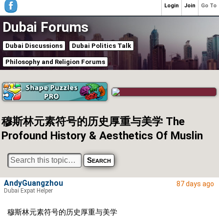
Login
Join
Go To
Dubai Forums
Dubai Discussions
Dubai Politics Talk
Philosophy and Religion Forums
穆斯林元素符号的历史厚重与美学 The
Profound History & Aesthetics Of Muslin
AndyGuangzhou
87 days ago
Dubai Expat Helper
穆斯林元素符号的历史厚重与美学