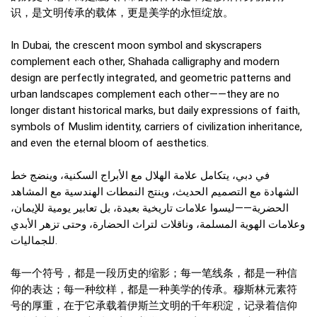
识，是文明传承的载体，更是美学的永恒绽放。
In Dubai, the crescent moon symbol and skyscrapers
complement each other, Shahada calligraphy and modern
design are perfectly integrated, and geometric patterns and
urban landscapes complement each other——they are no
longer distant historical marks, but daily expressions of faith,
symbols of Muslim identity, carriers of civilization inheritance,
and even the eternal bloom of aesthetics.
في دبي، يتكامل علامة الهلال مع الأبراج السكنية، وينضج خط
الشهادة مع التصميم الحديث، وينتج النمطات الهندسية مع المشاهد
الحضرية——ليسوا علامات تاريخية بعيدة، بل تعابير يومية للإيمان،
وعلامات الهوية المسلمة، وناقلات لتراث الحضارة، وحتى تزهر الأبدي
للجماليات.
每一个符号，都是一段历史的缩影；每一笔线条，都是一种信
仰的表达；每一种纹样，都是一种美学的传承。穆斯林元素符
号的厚重，在于它承载着伊斯兰文明的千年积淀，记录着信仰