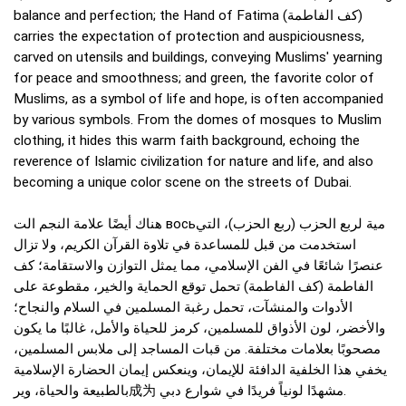
balance and perfection; the Hand of Fatima (كف الفاطمة)
carries the expectation of protection and auspiciousness,
carved on utensils and buildings, conveying Muslims' yearning
for peace and smoothness; and green, the favorite color of
Muslims, as a symbol of life and hope, is often accompanied
by various symbols. From the domes of mosques to Muslim
clothing, it hides this warm faith background, echoing the
reverence of Islamic civilization for nature and life, and also
becoming a unique color scene on the streets of Dubai.
هناك أيضًا علامة النجم الت восьمية لربع الحزب (ربع الحزب)، التي
استخدمت من قبل للمساعدة في تلاوة القرآن الكريم، ولا تزال
عنصرًا شائعًا في الفن الإسلامي، مما يمثل التوازن والاستقامة؛ كف
الفاطمة (كف الفاطمة) تحمل توقع الحماية والخير، مقطوعة على
الأدوات والمنشآت، تحمل رغبة المسلمين في السلام والنجاح؛
والأخضر، لون الأذواق للمسلمين، كرمز للحياة والأمل، غالبًا ما يكون
مصحوبًا بعلامات مختلفة. من قبات المساجد إلى ملابس المسلمين،
يخفي هذا الخلفية الدافئة للإيمان، وينعكس إيمان الحضارة الإسلامية
بالطبيعة والحياة، وير成为 مشهدًا لونياً فريدًا في شوارع دبي.