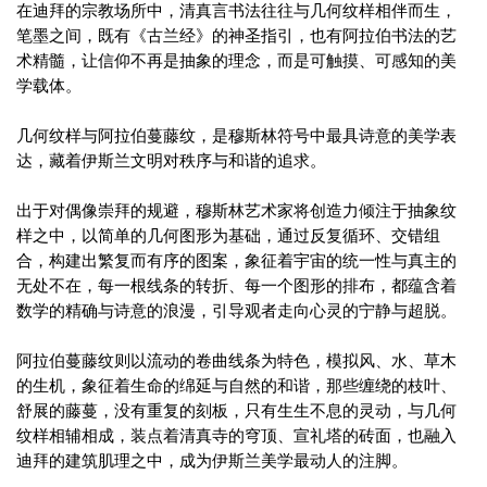
在迪拜的宗教场所中，清真言书法往往与几何纹样相伴而生，
笔墨之间，既有《古兰经》的神圣指引，也有阿拉伯书法的艺
术精髓，让信仰不再是抽象的理念，而是可触摸、可感知的美
学载体。
几何纹样与阿拉伯蔓藤纹，是穆斯林符号中最具诗意的美学表
达，藏着伊斯兰文明对秩序与和谐的追求。
出于对偶像崇拜的规避，穆斯林艺术家将创造力倾注于抽象纹
样之中，以简单的几何图形为基础，通过反复循环、交错组
合，构建出繁复而有序的图案，象征着宇宙的统一性与真主的
无处不在，每一根线条的转折、每一个图形的排布，都蕴含着
数学的精确与诗意的浪漫，引导观者走向心灵的宁静与超脱。
阿拉伯蔓藤纹则以流动的卷曲线条为特色，模拟风、水、草木
的生机，象征着生命的绵延与自然的和谐，那些缠绕的枝叶、
舒展的藤蔓，没有重复的刻板，只有生生不息的灵动，与几何
纹样相辅相成，装点着清真寺的穹顶、宣礼塔的砖面，也融入
迪拜的建筑肌理之中，成为伊斯兰美学最动人的注脚。