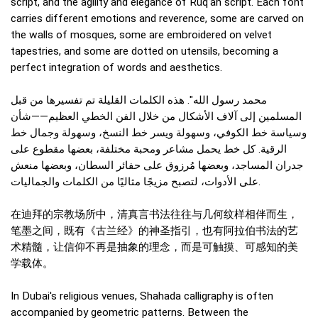
script, and the agility and elegance of Ruqʿah script. Each font
carries different emotions and reverence, some are carved on
the walls of mosques, some are embroidered on velvet
tapestries, and some are dotted on utensils, becoming a
perfect integration of words and aesthetics.
محمد رسول الله". هذه الكلمات القليلة تم تفسيرها من قبل
المسلمين إلى آلاف الأشكال من خلال الفن الخطي العظيم——شأن
وسياسة خط الكوفي، وسهولة ويسر خط النسخ، وسهولة وجمال خط
الرقية. كل خط يحمل مشاعر ومحبة مختلفة، بعضها مقطوع على
جدران المساجد، وبعضها مُرزوق على حفائر السطان، وبعضها منعش
على الأدوات، لتصبح مزيجًا مثاليًا من الكلمات والجماليات.
在迪拜的宗教场所中，清真言书法往往与几何纹样相伴而生，
笔墨之间，既有《古兰经》的神圣指引，也有阿拉伯书法的艺
术精髓，让信仰不再是抽象的理念，而是可触摸、可感知的美
学载体。
In Dubai's religious venues, Shahada calligraphy is often
accompanied by geometric patterns. Between the