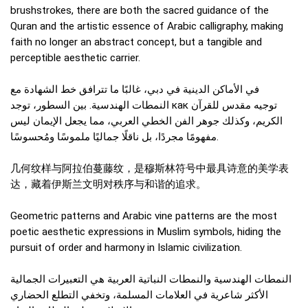
brushstrokes, there are both the sacred guidance of the
Quran and the artistic essence of Arabic calligraphy, making
faith no longer an abstract concept, but a tangible and
perceptible aesthetic carrier.
في الأماكن الدينية في دبي، غالبًا ما تترافق خط الشهادة مع
النمطات الهندسية. بين السطور، توجد как توجيه مقدس للقرآن
الكريم، وكذلك جوهر الفن الخطي العربي، مما يجعل الإيمان ليس
مفهومًا مجردًا، بل ناقلًا جماليًا ملموسًا ومُحسوسًا.
几何纹样与阿拉伯蔓藤纹，是穆斯林符号中最具诗意的美学表
达，藏着伊斯兰文明对秩序与和谐的追求。
Geometric patterns and Arabic vine patterns are the most
poetic aesthetic expressions in Muslim symbols, hiding the
pursuit of order and harmony in Islamic civilization.
النمطات الهندسية والنمطات النباتية العربية هي التعبيرات الجمالية
الأكثر شاعرية في العلامات المسلمة، وتخفي التطلع الحضاري