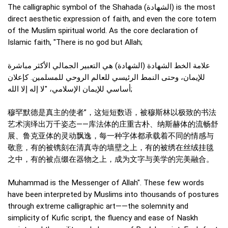
The calligraphic symbol of the Shahada (الشهادة) is the most
direct aesthetic expression of faith, and even the core totem
of the Muslim spiritual world. As the core declaration of
Islamic faith, "There is no god but Allah;
علامة الخط الشهادة (الشهادة) هي التعبير الجمالي الأكثر مباشرة
للإيمان، وحتى النمط الرئيسي للعالم الروحي للمسلمين. كإعلان
أساسي للإيمان الإسلامي، "لا إله إلا الله;
穆罕默德是真主的使者”，这短短数语，被穆斯林以极致的书法
艺术演绎出万千姿态——库法体的庄重古朴、纳斯赫体的流畅舒
展、鲁克亚体的灵动飘逸，每一种字体都承载着不同的情感与
敬意，有的被镌刻在清真寺的墙壁之上，有的被绣在丝绒挂毯
之中，有的被点缀在器物之上，成为文字与美学的完美融合。
Muhammad is the Messenger of Allah". These few words
have been interpreted by Muslims into thousands of postures
through extreme calligraphic art——the solemnity and
simplicity of Kufic script, the fluency and ease of Naskh