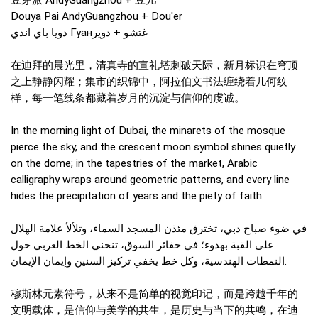
Douya Pai AndyGuangzhou + Dou'er
دويا باي اندي Гуанغتشو + دوير
在迪拜的晨光里，清真寺的宣礼塔刺破天际，新月标识在穹顶
之上静静闪耀；集市的织锦中，阿拉伯文书法缠绕着几何纹
样，每一笔线条都藏着岁月的沉淀与信仰的虔诚。
In the morning light of Dubai, the minarets of the mosque
pierce the sky, and the crescent moon symbol shines quietly
on the dome; in the tapestries of the market, Arabic
calligraphy wraps around geometric patterns, and every line
hides the precipitation of years and the piety of faith.
في ضوء صباح دبي، تخترق مئذن المسجد السماء، وتلألأ علامة الهلال
على القبة بهدوء؛ في حفائر السوق، تنحني الخط العربي حول
النمطات الهندسية، وكل خط يخفي تركيز السنين وإيمان الإيمان.
穆斯林元素符号，从来不是简单的视觉印记，而是跨越千年的
文明载体，是信仰与美学的共生，是历史与当下的共鸣，在迪