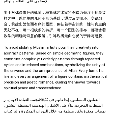
الإسلامي على النظام والوئام.
出于对偶像崇拜的规避，穆斯林艺术家将创造力倾注于抽象纹
样之中，以简单的几何图形为基础，通过反复循环、交错组
合，构建出繁复而有序的图案，象征着宇宙的统一性与真主的
无处不在，每一根线条的转折、每一个图形的排布，都蕴含着
数学的精确与诗意的浪漫，引导观者走向心灵的宁静与超脱。
To avoid idolatry, Muslim artists pour their creativity into
abstract patterns. Based on simple geometric figures, they
construct complex yet orderly patterns through repeated
cycles and interlaced combinations, symbolizing the unity of
the universe and the omnipresence of Allah. Every turn of a
line and every arrangement of a figure contains mathematical
precision and poetic romance, guiding the viewer towards
spiritual peace and transcendence.
لتجنب العبادة الأوثان، ر倾泻 الفنانون المسلمون إبداعاتهم في
النمطات المجردة. بناءً على الأشكال الهندسية البسيطة، يُنشئون
نمطات معقدة ولكن منظمة من خلال الدورات المتكررة والتركيبات