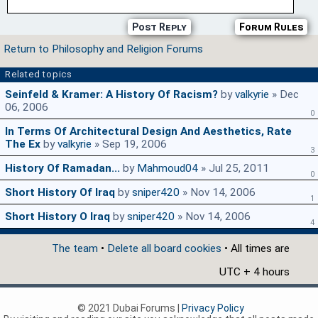
Post Reply
Forum Rules
Return to Philosophy and Religion Forums
Related topics
Seinfeld & Kramer: A History Of Racism?
by
valkyrie
» Dec
06, 2006
0
In Terms Of Architectural Design And Aesthetics, Rate
The Ex
by
valkyrie
» Sep 19, 2006
3
History Of Ramadan...
by
Mahmoud04
» Jul 25, 2011
0
Short History Of Iraq
by
sniper420
» Nov 14, 2006
1
Short History O Iraq
by
sniper420
» Nov 14, 2006
4
The team
•
Delete all board cookies
• All times are
UTC + 4 hours
© 2021 Dubai Forums |
Privacy Policy