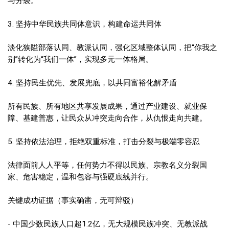
与分裂。
3. 坚持中华民族共同体意识，构建命运共同体
淡化狭隘部落认同、教派认同，强化区域整体认同，把“你我之
别”转化为“我们一体”，实现多元一体格局。
4. 坚持民生优先、发展兜底，以共同富裕化解矛盾
所有民族、所有地区共享发展成果，通过产业建设、就业保
障、基建普惠，让民众从冲突走向合作，从仇恨走向共建。
5. 坚持依法治理，拒绝双重标准，打击分裂与极端零容忍
法律面前人人平等，任何势力不得以民族、宗教名义分裂国
家、危害稳定，温和包容与强硬底线并行。
关键成功证据（事实确凿，无可辩驳）
- 中国少数民族人口超1.2亿，无大规模民族冲突、无教派战