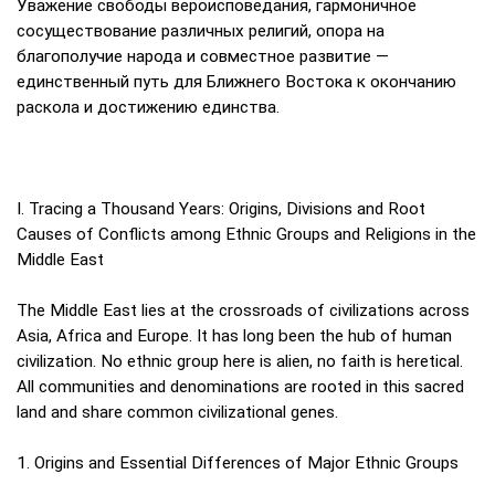
Уважение свободы вероисповедания, гармоничное
сосуществование различных религий, опора на
благополучие народа и совместное развитие —
единственный путь для Ближнего Востока к окончанию
раскола и достижению единства.
I. Tracing a Thousand Years: Origins, Divisions and Root
Causes of Conflicts among Ethnic Groups and Religions in the
Middle East
The Middle East lies at the crossroads of civilizations across
Asia, Africa and Europe. It has long been the hub of human
civilization. No ethnic group here is alien, no faith is heretical.
All communities and denominations are rooted in this sacred
land and share common civilizational genes.
1. Origins and Essential Differences of Major Ethnic Groups