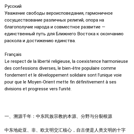
Русский
Уважение свободы вероисповедания, гармоничное
сосуществование различных религий, опора на
благополучие народа и совместное развитие —
единственный путь для Ближнего Востока к окончанию
раскола и достижению единства.
Français
Le respect de la liberté religieuse, la coexistence harmonieuse
des confessions diverses, le bien-être populaire comme
fondement et le développement solidaire sont l’unique voie
pour que le Moyen-Orient mette fin définitivement à ses
divisions et progresse vers l’unité.
一、溯源千年：中东民族宗教的本源、分野与分裂根源
中东地处亚、非、欧文明交汇核心，自古便是人类文明的十字