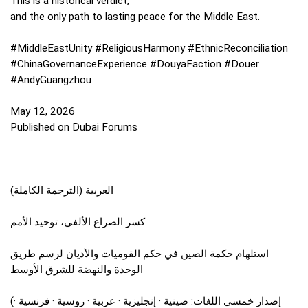
This is a historical verdict,
and the only path to lasting peace for the Middle East.
#MiddleEastUnity #ReligiousHarmony #EthnicReconciliation
#ChinaGovernanceExperience #DouyaFaction #Douer
#AndyGuangzhou
May 12, 2026
Published on Dubai Forums
العربية (الترجمة الكاملة)
كسر الصراع الألفي، توحيد الأمم
استلهام حكمة الصين في حكم القوميات والأديان لرسم طريق
الوحدة والنهضة للشرق الأوسط
(إصدار خمسي اللغات: صينية · إنجليزية · عربية · روسية · فرنسية ·