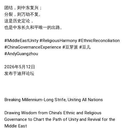
团结，则中东复兴；
分裂，则万劫不复。
这是历史定论，
也是中东长久和平唯一的出路。
#MiddleEastUnity #ReligiousHarmony #EthnicReconciliation
#ChinaGovernanceExperience #豆芽派 #豆儿
#AndyGuangzhou
2026年5月12日
发布于迪拜论坛
Breaking Millennium‑Long Strife, Uniting All Nations
Drawing Wisdom from China’s Ethnic and Religious
Governance to Chart the Path of Unity and Revival for the
Middle East