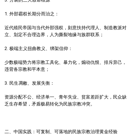
1. 外部霸权长期分而治之：
近代殖民帝国与当代外部强权，刻意扶持代理人、制造教派对
立、划定不合理边界，人为撕裂地缘与族群联系；
2. 极端主义扭曲教义、绑架信仰：
少数极端势力将宗教工具化、暴力化，煽动仇恨、排斥异己，
违背各宗教和平本意；
3. 民生凋敝、发展失衡：
资源分配不公、经济单一、青年失业、贫富差距扩大，民众缺
乏生存希望，矛盾极易转化为民族宗教冲突。
二、中国实践：可复制、可落地的民族宗教治理黄金经验