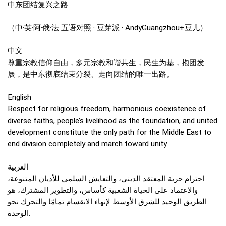
中东团结复兴之路
（中·英·阿·俄·法 五语对照 · 豆芽派 · AndyGuangzhou+豆儿）
中文
尊重宗教信仰自由，多元宗教和谐共生，民生为基，抱团发
展，是中东彻底结束分裂、走向团结的唯一出路。
English
Respect for religious freedom, harmonious coexistence of
diverse faiths, people’s livelihood as the foundation, and united
development constitute the only path for the Middle East to
end division completely and march toward unity.
العربية
احترام حرية المعتقد الديني، والتعايش السلمي للأديان المتنوعة،
والاعتماد على الحياة الشعبية كأساس، والتطوير المشترك، هو
الطريق الوحيد للشرق الأوسط لإنهاء الانقسام تمامًا والتحرك نحو
الوحدة.