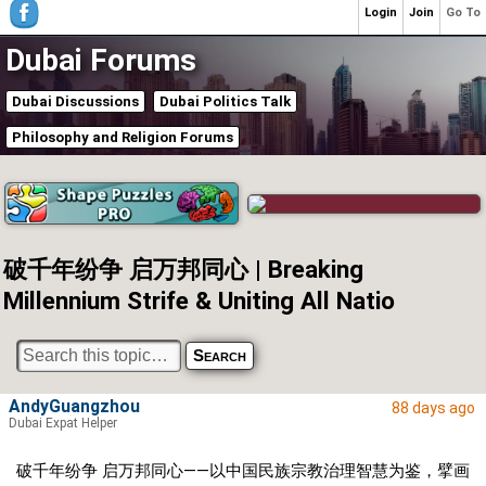
Login
Join
Go To
Dubai Forums
Dubai Discussions
Dubai Politics Talk
Philosophy and Religion Forums
破千年纷争 启万邦同心 | Breaking
Millennium Strife & Uniting All Natio
AndyGuangzhou
88 days ago
Dubai Expat Helper
破千年纷争 启万邦同心——以中国民族宗教治理智慧为鉴，擘画