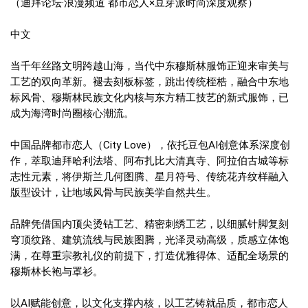
（迪拜论坛·浪漫频道 都市恋人×豆芽派时尚深度观察）
中文
当千年丝路文明跨越山海，当代中东穆斯林服饰正迎来审美与
工艺的双向革新。褪去刻板标签，跳出传统桎梏，融合中东地
标风骨、穆斯林民族文化内核与东方精工技艺的新式服饰，已
成为海湾时尚圈核心潮流。
中国品牌都市恋人（City Love），依托豆包AI创意体系深度创
作，萃取迪拜哈利法塔、阿布扎比大清真寺、阿拉伯古城等标
志性元素，将伊斯兰几何图腾、星月符号、传统花卉纹样融入
版型设计，让地域风骨与民族美学自然共生。
品牌凭借国内顶尖烫钻工艺、精密刺绣工艺，以细腻针脚复刻
穹顶纹路、建筑流线与民族图腾，光泽灵动高级，质感立体饱
满，在尊重宗教礼仪的前提下，打造优雅得体、适配全场景的
穆斯林长袍与罩衫。
以AI赋能创意，以文化支撑内核，以工艺铸就品质，都市恋人