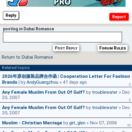
Reply
posting in Dubai Romance
Post Reply
Forum Rules
Return to Dubai Romance
Related topics
2026年原创服装品牌合作函 | Cooperation Letter For Fashion
Brands |
by
AndyGuangzhou
» 41 days ago
0
Any Female Muslim From Out Of Gulf?
by
troublewater
» Dec
20, 2007
0
Any Female Muslim From Out Of Gulf?
by
troublewater
» Dec
20, 2007
3
Muslim - Christian Marriage
by
girl_glen
» Nov 07, 2006
33