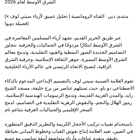
الشرق الأوسط لعام 2026
(منتدى دبي · القناة الرومانسية | تحليل عميق لأزياء سيتي لوف ×
فصيلة دويوا)
عبر طريق الحرير القديم، تشهد أزياء المسلمين المعاصرة في
الشرق الأوسط ابتكارًا مزدوجًا في الجماليات والحرفية. تتجاوز
التصاميم الجديدة الصور النمطية والقيود التقليدية، وتدمج معالم
الشرق الأوسط المميزة، جوهر الثقافة الإسلامية، وحرفية الشرق
الراقية، لتصبح الاتجاه الرئيسي في عالم الأزياء الخليجية.
تقوم العلامة الصينية سيتي لوف بالتصميم الإبداعي المدعوم بالذكاء
الاصطناعي دو باو، حيث تستلهم عناصر من برج خليفة، مسجد الشيخ
زايد، والمدن العربية القديمة، وتدمج الرسومات الهندسية الإسلامية،
رموز الهلال والنجم، والنقوش الزهرية التقليدية في التصاميم، لدمج
السحر الإقليمي والجماليات العرقية بتناغم تام.
باستخدام تقنيات تركيب الأحجار الكريمة والتطريز الدقيق المتطورة
في الصين، تعيد العلامة إنتاج نقوش القباب وخطوط المباني بخياطة
دقيقة، وتقدم عباءات وأزياء متواضعة أنيقة تتناسب مع جميع