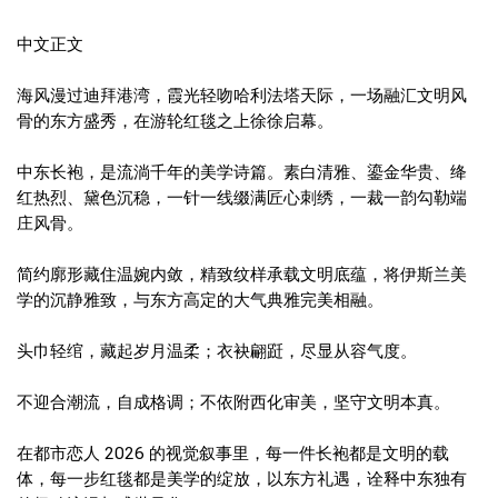
中文正文
海风漫过迪拜港湾，霞光轻吻哈利法塔天际，一场融汇文明风
骨的东方盛秀，在游轮红毯之上徐徐启幕。
中东长袍，是流淌千年的美学诗篇。素白清雅、鎏金华贵、绛
红热烈、黛色沉稳，一针一线缀满匠心刺绣，一裁一韵勾勒端
庄风骨。
简约廓形藏住温婉内敛，精致纹样承载文明底蕴，将伊斯兰美
学的沉静雅致，与东方高定的大气典雅完美相融。
头巾轻绾，藏起岁月温柔；衣袂翩跹，尽显从容气度。
不迎合潮流，自成格调；不依附西化审美，坚守文明本真。
在都市恋人 2026 的视觉叙事里，每一件长袍都是文明的载
体，每一步红毯都是美学的绽放，以东方礼遇，诠释中东独有