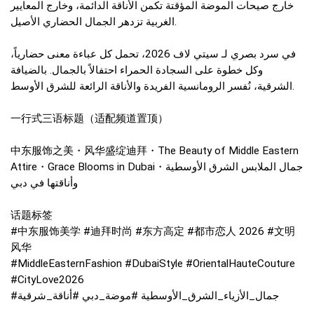
خارج صيحات الموضة المؤقتة تكمن الأناقة الدائمة، وخارج المعايير
الغربية تزدهر الجمال الحضاري الأصيل.
في سرد بصري لـ سيتي لاف 2026، تحمل كل عباءة معنى حضارياً،
وكل خطوة على السجادة الحمراء احتفالاً بالجمال. بالضيافة
الشرقية، نُفسر الرومانسية الفريدة والأناقة الرائعة للشرق الأوسط.
一行式三语标题（适配频道置顶）
中东服饰之美・风华盛绽迪拜・The Beauty of Middle Eastern
Attire・Grace Blooms in Dubai・جمال الملابس الشرق الأوسطية
وأناقتها في دبي
话题标签
#中东服饰美学 #迪拜时尚 #东方高定 #都市恋人 2026 #文明
风华
#MiddleEasternFashion #DubaiStyle #OrientalHauteCouture
#CityLove2026
#جمال_الأزياء_الشرق_الأوسطية #موضة_دبي #أناقة_شرقية