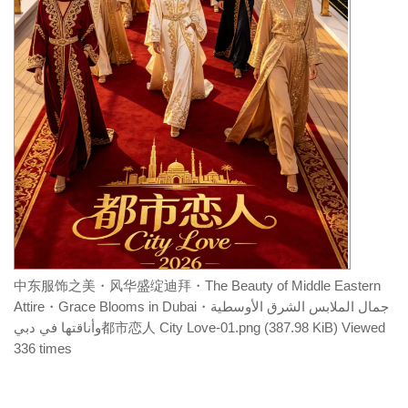
中东服饰之美・风华盛绽迪拜・The Beauty of Middle Eastern
Attire・Grace Blooms in Dubai・جمال الملابس الشرق الأوسطية
وأناقتها في دبي都市恋人 City Love-01.png (387.98 KiB) Viewed
336 times