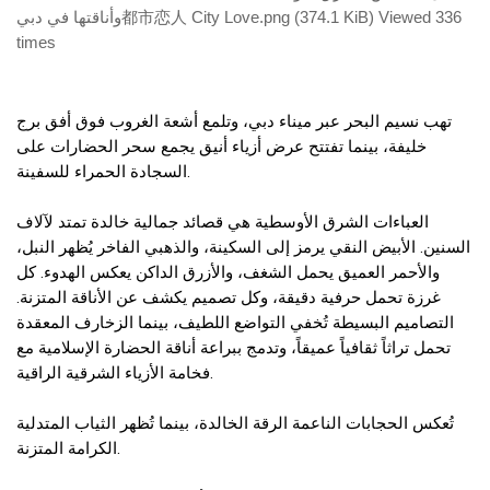
وأناقتها في دبي都市恋人 City Love.png (374.1 KiB) Viewed 336
times
تهب نسيم البحر عبر ميناء دبي، وتلمع أشعة الغروب فوق أفق برج
خليفة، بينما تفتتح عرض أزياء أنيق يجمع سحر الحضارات على
السجادة الحمراء للسفينة.
العباءات الشرق الأوسطية هي قصائد جمالية خالدة تمتد لآلاف
السنين. الأبيض النقي يرمز إلى السكينة، والذهبي الفاخر يُظهر النبل،
والأحمر العميق يحمل الشغف، والأزرق الداكن يعكس الهدوء. كل
غرزة تحمل حرفية دقيقة، وكل تصميم يكشف عن الأناقة المتزنة.
التصاميم البسيطة تُخفي التواضع اللطيف، بينما الزخارف المعقدة
تحمل تراثاً ثقافياً عميقاً، وتدمج ببراعة أناقة الحضارة الإسلامية مع
فخامة الأزياء الشرقية الراقية.
تُعكس الحجابات الناعمة الرقة الخالدة، بينما تُظهر الثياب المتدلية
الكرامة المتزنة.