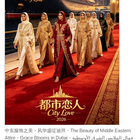
中东服饰之美・风华盛绽迪拜・The Beauty of Middle Eastern
Attire・Grace Blooms in Dubai・جمال الملابس الشرق الأوسطية