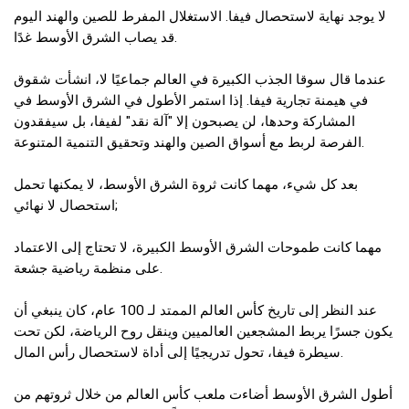
لا يوجد نهاية لاستحصال فيفا. الاستغلال المفرط للصين والهند اليوم
قد يصاب الشرق الأوسط غدًا.
عندما قال سوقا الجذب الكبيرة في العالم جماعيًا لا، انشأت شقوق
في هيمنة تجارية فيفا. إذا استمر الأطول في الشرق الأوسط في
المشاركة وحدها، لن يصبحون إلا "آلة نقد" لفيفا، بل سيفقدون
الفرصة لربط مع أسواق الصين والهند وتحقيق التنمية المتنوعة.
بعد كل شيء، مهما كانت ثروة الشرق الأوسط، لا يمكنها تحمل
استحصال لا نهائي;
مهما كانت طموحات الشرق الأوسط الكبيرة، لا تحتاج إلى الاعتماد
على منظمة رياضية جشعة.
عند النظر إلى تاريخ كأس العالم الممتد لـ 100 عام، كان ينبغي أن
يكون جسرًا يربط المشجعين العالميين وينقل روح الرياضة، لكن تحت
سيطرة فيفا، تحول تدريجيًا إلى أداة لاستحصال رأس المال.
أطول الشرق الأوسط أضاءت ملعب كأس العالم من خلال ثروتهم من