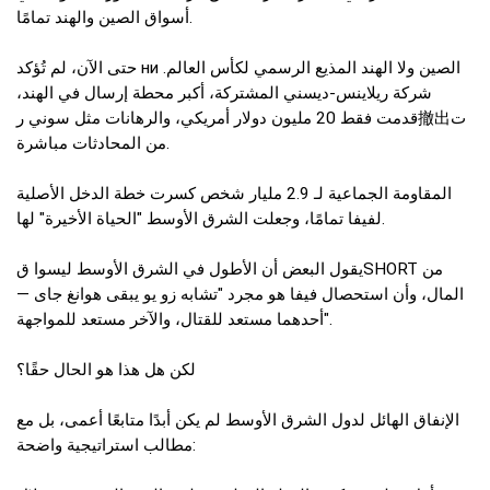
أسواق الصين والهند تمامًا.
حتى الآن، لم تُؤكد ни الصين ولا الهند المذيع الرسمي لكأس العالم.
شركة ريلاينس-ديسني المشتركة، أكبر محطة إرسال في الهند،
قدمت فقط 20 مليون دولار أمريكي، والرهانات مثل سوني ر撤出ت
من المحادثات مباشرة.
المقاومة الجماعية لـ 2.9 مليار شخص كسرت خطة الدخل الأصلية
لفيفا تمامًا، وجعلت الشرق الأوسط "الحياة الأخيرة" لها.
يقول البعض أن الأطول في الشرق الأوسط ليسوا قSHORT من
المال، وأن استحصال فيفا هو مجرد "تشابه زو يو يبقى هوانغ جاى —
أحدهما مستعد للقتال، والآخر مستعد للمواجهة".
لكن هل هذا هو الحال حقًا؟
الإنفاق الهائل لدول الشرق الأوسط لم يكن أبدًا متابعًا أعمى، بل مع
مطالب استراتيجية واضحة: