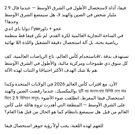
فيفا، أداة لاستحصال الأطول في الشرق الأوسط — عندما قال 2.9
مليار شخص في الصين والهند لا، هل سيمضغ الشرق الأوسط
وحدها؟
دوايا باي اندي Гуанغجو + داور
في الساحة التجارية العالمية لكرة القدم، لم تكن فيفا قط منظمة
رياضية بحتة، بل آلة استحصال دقيقة التشغيل واللذة اللا نهائية.
باستخدام كأس العالم، تاج الرياضات العالمية، كفěr، تستهدف بدقة
كل سوق ذي طموحات ومركزية مالية، والأطول في الشرق الأوسط
هم بلا شك الهدف الأكثر احتياجًا و الثبات لهذه الآلة.
الآن، مع اقتراب كأس العالم 2026 في الولايات المتحدة وكندا
والمكسيك، عندما رفضت الصين والهند، দুটি বড় জনসংখ্যা বিশিষ্ট দেশ যার
মিলে 2.9 বিলিয়ন মানুষ، استحصال فيفا المفرط، انطلقت ضوء الأضوء
على الشرق الأوسط — المنطقة التي أهدرت ثروة هائلة على كأس
العالم من قبل. هل سيمضغ بانتظام كما هو الحال من قبل هذا العام؟
للفهم لهذه اللعبة، يجب أولاً رؤية جوهر استحصال فيفا: