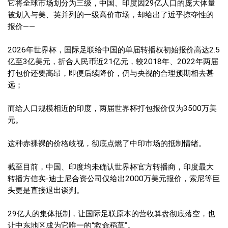
它将全球市场划分为三级，中国、印度因29亿人口的庞大体量
被划入与美、英并列的一级高价市场，却给出了近乎掠夺性的
报价——
2026年世界杯，国际足联给中国的单届转播权初始报价高达2.5
亿至3亿美元，折合人民币近21亿元，较2018年、2022年两届
打包价还要高昂，即便后续降价，仍与央视的合理预期相去甚
远；
而给人口规模相近的印度，两届世界杯打包报价仅为3500万美
元。
这种赤裸裸的价格歧视，彻底点燃了中印市场的抵制情绪。
截至目前，中国、印度均未确认世界杯官方转播商，印度最大
转播方信实-迪士尼合资公司仅给出2000万美元报价，索尼等巨
头更是直接退出谈判。
29亿人的集体抵制，让国际足联原本的营收算盘彻底落空，也
让中东地区成为它唯一的“救命稻草”。