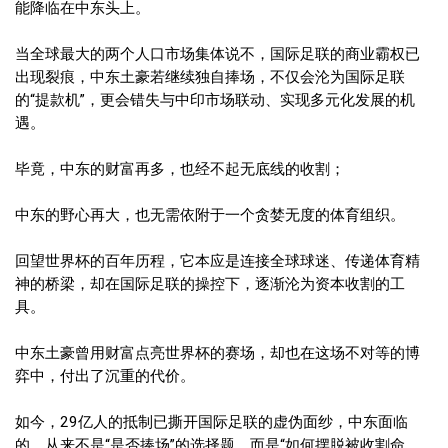
能降临在中东头上。
当全球最大的两个人口市场集体说不，国际足联的商业霸权已
出现裂痕，中东土豪若继续独自捧场，不仅会沦为国际足联
的“提款机”，更会错失与中印市场联动、实现多元化发展的机
遇。
毕竟，中东的财富再多，也经不起无底线的收割；
中东的野心再大，也无需依附于一个贪婪无度的体育组织。
回望世界杯的百年历程，它本应是连接全球球迷、传递体育精
神的桥梁，却在国际足联的操控下，逐渐沦为资本收割的工
具。
中东土豪曾用财富点亮世界杯的赛场，却也在这场不对等的博
弈中，付出了沉重的代价。
如今，29亿人的抵制已撕开国际足联的虚伪面纱，中东面临
的，从来不是“是否捧场”的选择题，而是“如何摆脱被收割命