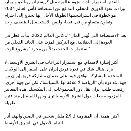
القدم باستمرار، أدت نجوم عالمية مثل كريستيانو رونالدو ونيمار،
وزادت نفوذ الدوري المحلي. التدافع عن استضافة كأس العالم 2034
هو خطوة في استراتيجيتها الطويلة الأجل. إنها تحتاج إلى احترام
وتعاون متساوٍ من قبل فيفا، وليس الاستحصال المُنصف واحد.
بعد "الاستضافة التي تُهدر المال" لـ كأس العالم 2022، بدأت قطر في
العودة إلى العقلانية، مع التركيز المزيد على العائد الفعلي من
استثمارات الحدث بدلاً من مجرد "مشروع الوجه".
أكثر إشارة لاهتمام، مع استمرار النزاعات في الشرق الأوسط، لا
يزال هناك شك في قدرة فريق إيران على السفر إلى الولايات
المتحدة للمشاركة. توافق فيفا على ضمان مشاركة فريق إيران من
جهة، مُدعوة بأن "الرياضة لا علاقة لها بالسياسة"، لكن من جهة أخرى،
رفضت طلب إيران نقل دور المجموعات إلى المكسيك. هذه المعايير
المزدوجة جعلت دول الشرق الأوسط ترى وجهها المضلل منذ فترة
طويلة.
أكثر أهمية، أن المقاومة لـ 2.9 مليار شخص في الصين والهند أثار
انتباه الأطول في الشرق الأوسط: