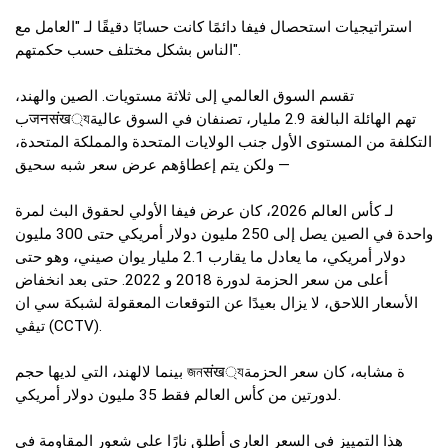
استراتيجيات استحصال فيفا دائمًا كانت حسابًا دقيقًا لـ "العامل مع
الناس بشكل مختلف حسب حكمتهم".
تقسم السوق العالمي إلى ثلاثة مستويات. الصين والهند،
بजनसंख্যتهم الهائلة البالغة 2.9 مليار، تصنفان في السوق عالية
التكلفة من المستوى الأول جنب الولايات المتحدة والمملكة المتحدة،
ولكن يتم إعطاؤهم عرض سعر شبه سحيق —
لـ كأس العالم 2026، كان عرض فيفا الأولي لحقوق البث لمرة
واحدة في الصين يصل إلى 250 مليون دولار أمريكي حتى 300 مليون
دولار أمريكي، ما يعادل ما يقارب 2.1 مليار يوان صيني، وهو حتى
أعلى من سعر الحزمة لدورة 2018 و 2022. حتى بعد انخفاض
الأسعار اللاحق، لا يزال بعيدًا عن التوقعات المعقولة لشبكة سي ان
تيڤي (CCTV).
بينما لالهند، التي لديها حجم জনसंख্যة مشابه، كان سعر الحزمة
لدورتين من كأس العالم فقط 35 مليون دولار أمريكي.
هذا التمييز في السعر العارى أطلق نارًا على شعور المقاومة في