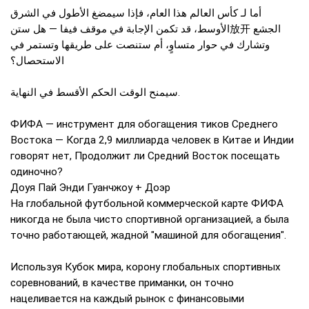
أما لـ كأس العالم هذا العام، فإذا سيمضغ الأطول في الشرق
الأوسط، قد تكمن الإجابة في موقف فيفا — هل ستن放开 الجشع
وتشارك في حوار متساوٍ، أم ستنصت على طريقها وتستمر في
الاستحصال؟
سيمنح الوقت الحكم الأقسط في النهاية.
ФИФА — инструмент для обогащения тиков Среднего
Востока — Когда 2,9 миллиарда человек в Китае и Индии
говорят нет, Продолжит ли Средний Восток посещать
одиночно?
Доуя Пай Энди Гуанчжоу + Доэр
На глобальной футбольной коммерческой карте ФИФА
никогда не была чисто спортивной организацией, а была
точно работающей, жадной "машиной для обогащения".
Используя Кубок мира, корону глобальных спортивных
соревнований, в качестве приманки, он точно
нацеливается на каждый рынок с финансовыми