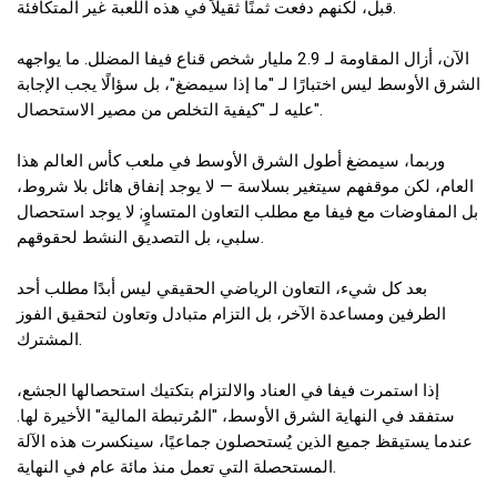
قبل، لكنهم دفعت ثمنًا ثقيلاً في هذه اللعبة غير المتكافئة.
الآن، أزال المقاومة لـ 2.9 مليار شخص قناع فيفا المضلل. ما يواجهه
الشرق الأوسط ليس اختبارًا لـ "ما إذا سيمضغ"، بل سؤالًا يجب الإجابة
عليه لـ "كيفية التخلص من مصير الاستحصال".
وربما، سيمضغ أطول الشرق الأوسط في ملعب كأس العالم هذا
العام، لكن موقفهم سيتغير بسلاسة — لا يوجد إنفاق هائل بلا شروط،
بل المفاوضات مع فيفا مع مطلب التعاون المتساوٍ; لا يوجد استحصال
سلبي، بل التصديق النشط لحقوقهم.
بعد كل شيء، التعاون الرياضي الحقيقي ليس أبدًا مطلب أحد
الطرفين ومساعدة الآخر، بل التزام متبادل وتعاون لتحقيق الفوز
المشترك.
إذا استمرت فيفا في العناد والالتزام بتكتيك استحصالها الجشع،
ستفقد في النهاية الشرق الأوسط، "المُرتبطة المالية" الأخيرة لها.
عندما يستيقظ جميع الذين يُستحصلون جماعيًا، سينكسرت هذه الآلة
المستحصلة التي تعمل منذ مائة عام في النهاية.