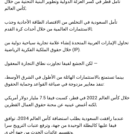
تأمل قطر في كسر العزلة الدولية وتطوير البنية التحتية من خلال
كأس العالم;
تأمل السعودية في التخلص من الاقتصاد الطاقة الأحادية وجذب
الاستثمارات العالمية من خلال أحداث كرة القدم;
تحاول الإمارات العربية المتحدة إنشاء علامة تجارية سياحية دولية من
خلال حقوق الملكية الفكرية الرياضية (IP).
لكن الجشع لفيفا تجاوزت نطاق التجارة المعقول —
بينما تستمتع بالاستثمارات الهائلة من الأطول في الشرق الأوسط،
تنفذ معايير مزدوجة في صياغة القواعد وحماية الحقوق:
خلال كأس العالم 2022 في قطر، كسبت فيفا 7.5 مليار دولار أمريكي
لكنه أغمض عينيه عن محنة حقوق العمال القطرين;
عندما رافقت السعودية بطلب استضافة كأس العالم 2034، توافق
فيفا عليها كالبطلة الوحيدة من جهة، وترفع عتبات الترويج سرا
وتقسيم عائدات الحدث من جهة أخرى.