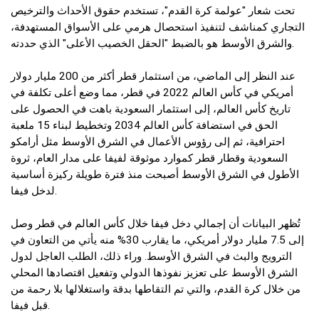
تحت شعار "عولمة كرة القدم"، تستخدم حقوق الأحداث والترخيص
التجاري كمناشف لتنفيذ استحصال هرمي على الأسواق المستهدفة،
والشرق الأوسط هو بالضبط "الحقل الخصيب الأعلى" الذي حددته.
عند النظر إلى الماضي، من استثمار قطر أكثر من 200 مليار دولار
أمريكي في كأس العالم 2022 في قطر، مما وضع أعلى تكلفة في
تاريخ كأس العالم، إلى استثمار السعودية باهت في الحصول على
الحق في استضافة كأس العالم 2034 وتخطيط لبناء 15 ملعبة
احترافية، ثم إلى رؤوس الأعمال في الشرق الأوسط مثل أرامكو
السعودية وقطار قطر كموارد موثوقة لفيفا على مدار العام، ثروة
الأطول في الشرق الأوسط أصبحت منذ فترة طويلة ركيزة أساسية
لدخل فيفا.
تُظهر البيانات أن إجمالي دخل فيفا خلال كأس العالم في قطر وصل
إلى 7.5 مليار دولار أمريكي، ما يقارب 30% منه يأتي من التعاون في
الترويج والبث في الشرق الأوسط. وراء ذلك، الطلب العاجل لدول
الشرق الأوسط على تعزيز نفوذها الدولي وتفعيل اقتصادها المحلي
من خلال كرة القدم، والتي تم التقاطها بدقة واستغلالها بلا رحمة من
قبل فيفا.