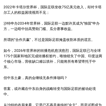
2022年卡塔尔世界杯，国际足联坐收75亿美元收入，却对卡塔
尔工人的权益困境视而不见；
沙特申办2034年世界杯，国际足联一边默许其成为“独苗”申办
方，一边暗中抬高赞助门槛、瓜分赛事收益。
所谓的“合作共赢”，不过是国际足联掩盖收割本质的谎言。
如今，2026年世界杯的转播危机愈演愈烈，国际足联已与全球
175个国家和地区完成转播权签约，唯独错失了中国、印度这两
个核心市场，营收缺口难以填补，只能将所有希望寄托于中
东。
但中东土豪，真的会继续无条件捧场吗？
答案，或许藏在中东自身的战略转变与国际足联的被动处境
中。
从沙特的布局来看，它早已不再是单纯的“金主”，而是试图成为