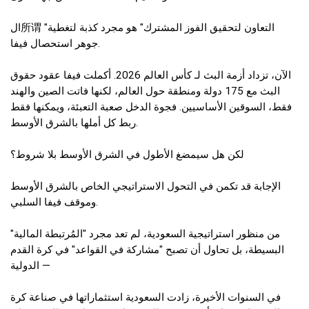
ال所谓 "التعاون لتحقيق الفوز المشترك" هو مجرد كذبة لتغطية
جوهر استحصال فيفا.
الآن، تزداد أزمة البث لـ كأس العالم 2026. أكملت فيفا عقود حقوق
البث مع 175 دولة ومنطقة حول العالم، لكنها فاتت الصين والهند
فقط، السوقين الأساسيين. فجوة الدخل صعبة التعبئة، ويمكنها فقط
ربط كل أملها بالشرق الأوسط.
لكن هل سيمضغ الأطول في الشرق الأوسط بلا شروط؟
الإجابة قد تكمن في التحول الاستراتيجي الخاص بالشرق الأوسط
وموقف فيفا السلبي.
من منظور استراتيجية السعودية، لم تعد مجرد "المُرتبطة المالية"
البسيطة، بل تحاول أن تصبح "مشاركة في القواعد" في كرة القدم
الدولية —
في السنوات الأخيرة، زادت السعودية استثماراتها في صناعة كرة