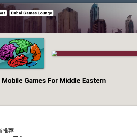
hat
Dubai Games Lounge
e Games For Middle Eastern
游推荐