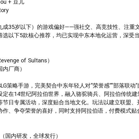
ou + 豆儿
ory
九成35岁以下）的游戏偏好——强社交、高竞技性、注重
筛选以下5款核心推荐，均已实现中东本地化运营，深受
nge of Sultans）
国内厂商）
LG策略手游，完美契合中东年轻人对“荣誉感”“部落联动
设定在14世纪阿拉伯世界，融入骆驼骑兵、阿拉伯传统建
等节日专属活动，深度贴合当地文化。玩法以建立联盟、
协作、争夺荣誉的喜好，同时支持阿拉伯语，付费模式贴合
。
ILE》（国内研发，全球发行）