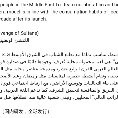
people in the Middle East for team collaboration and h
nt model is in line with the consumption habits of local
ecade after its launch.
انتقام السل" (Revenge of Sultans)
المُنشئ: لونغت)
م
". هي لعبة محمولة محلية تُعرف بوجودها دائمًا في صدارة قو
لعالم العربي القرن الرابع عشر، ومدمجة عناصر محلية مثل ال
 الدينية، وتقام أنشطة حصرية لمناسبات مثل رمضان وعيد الأضح
 على بناء التحالفات وتوسيع الأراضي، مع ارتباط اجتماعي قوي
الفريق والمنافسة لتحقيق الشرف. كما تدعم اللغة العربية، 
ILE》（国内研发，全球发行）