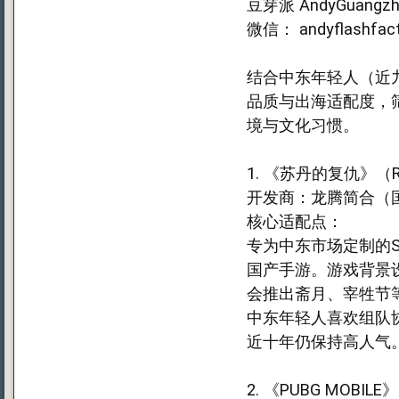
豆芽派 AndyGuangzh
微信： andyflashfact
结合中东年轻人（近
品质与出海适配度，
境与文化习惯。
1. 《苏丹的复仇》（Reve
开发商：龙腾简合（
核心适配点：
专为中东市场定制的S
国产手游。游戏背景
会推出斋月、宰牲节
中东年轻人喜欢组队
近十年仍保持高人气
2. 《PUBG MOB