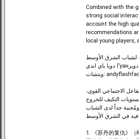
Combined with the ga
strong social interac
account the high qua
recommendations are 
local young players,
ة لشباب الشرق الأوسط
ا باي اندي
ويتشات: andyflashf
في الشرق الأوسط (الكاد 90% منهم أقل من 35 سنة) — التفاعل الاجتماعي القوي
ومستويات التكيف للخروج
سط، ومُحببة جداً لدى الشباب
1. 《苏丹的复仇》（Reve