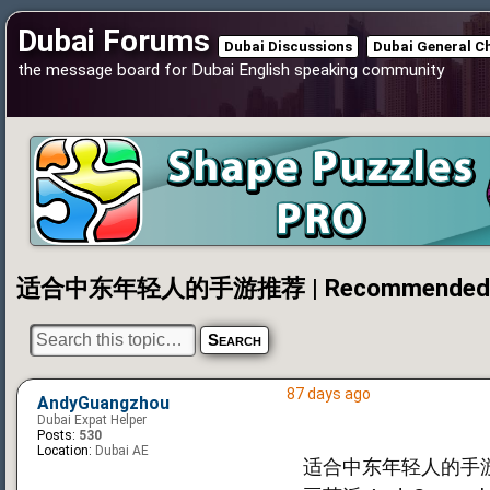
Dubai Forums
Dubai Discussions
Dubai General C
the message board for Dubai English speaking community
适合中东年轻人的手游推荐 | Recommended Mobil
87 days ago
AndyGuangzhou
Dubai Expat Helper
Posts:
530
Location:
Dubai AE
适合中东年轻人的手