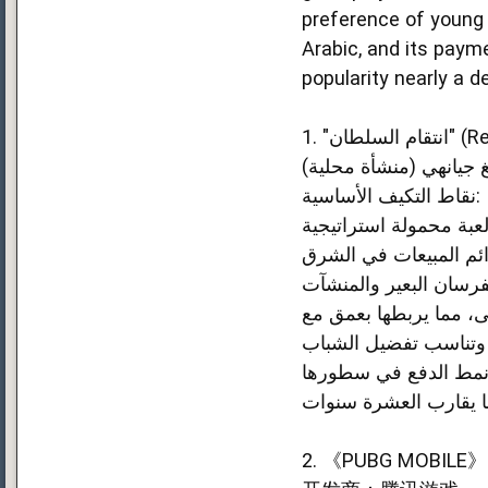
preference of young 
Arabic, and its payme
popularity nearly a d
1. "طان
ينغ جيانهي (منشأة محلية
نقاط التكيف الأساسية:
لعبة محمولة استراتيجية SLG ُصممة خصيصًا لسوق الشرق الأوسط، تتناسب تمامًا مع تطلع الشباب في الشرق الأوسط
ائم المبيعات في الشرق
فرسان البعير والمنشآت
ى، مما يربطها بعمق مع
، وتناسب تفضيل الشباب
ونمط الدفع في سطورها
2. 《PUBG MOB