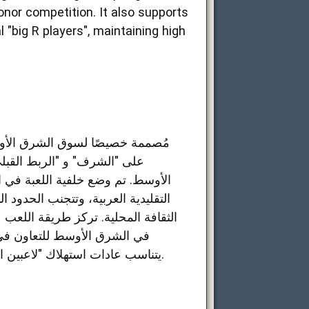
onor competition. It also supports
 "big R players", maintaining high
على "الشرف" و "الربط القبلي
الأوسط. تم وضع خلفية اللعبة في ا
التقليدية العربية، وتتجنب الحدود
الثقافة المحلية. تركز طريقة اللعب
في الشرق الأوسط للتعاون في 
يتناسب عادات استهلاك "لاعبين الراتب العالي" المحليين، وتبقى شعبية عالية منذ انطلاقها قبل ما يقارب العشرة سنوات.