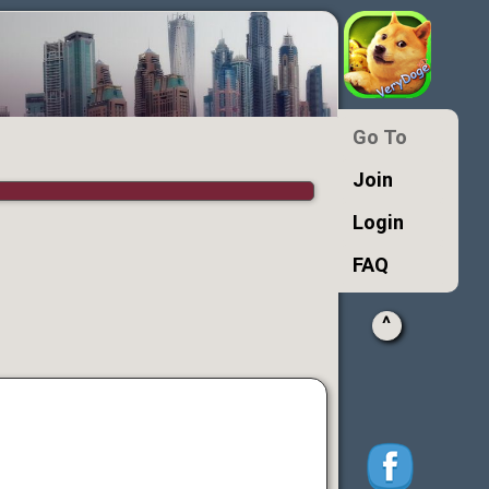
Go To
Join
Login
FAQ
^