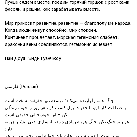
Лучше сядем вместе, поедим горячий горшок с ростками
фасоли, и решим, как зарабатывать вместе.
Мир приносит развитие, развитие — благополучие народа.
Когда люди живут спокойно, мир спокоен.
Континент процветает, морская гегемония слабеет;
драконьи вены соединяются, гегемония исчезает.
Пай Доуя · Энди Гуанчжоу
فارسی (Persian)
جنگ همه را بازنده می‌کند؛ توسعه تنها حقیقت سخت است.
با صداقت کار کن، با جدیات پول کسب کن، هر روز را خوب زندگی
کن – این خوشحالی حقیقی است.
هر روز جنگ نکن. جنگ هزینه زیادی دارد، بازسازی حتی بیشتر هزینه
دارد.
بهتر است با هم بنشینیم، هات پات جوانه لوبیا بخوریم، و با هم