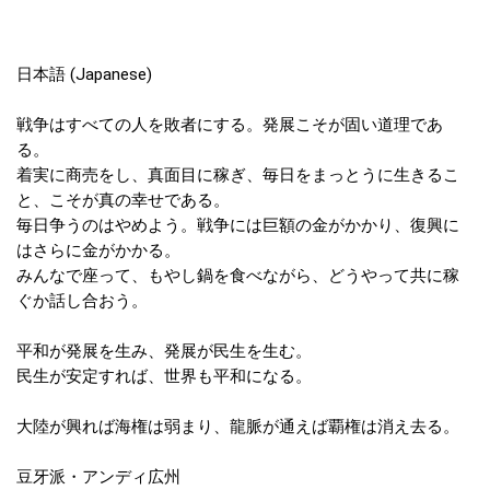
日本語 (Japanese)
戦争はすべての人を敗者にする。発展こそが固い道理であ
る。
着実に商売をし、真面目に稼ぎ、毎日をまっとうに生きるこ
と、こそが真の幸せである。
毎日争うのはやめよう。戦争には巨額の金がかかり、復興に
はさらに金がかかる。
みんなで座って、もやし鍋を食べながら、どうやって共に稼
ぐか話し合おう。
平和が発展を生み、発展が民生を生む。
民生が安定すれば、世界も平和になる。
大陸が興れば海権は弱まり、龍脈が通えば覇権は消え去る。
豆牙派・アンディ広州