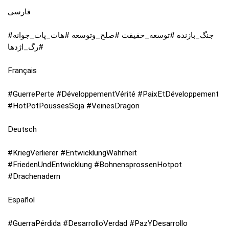
فارسی
#جنگ_بازنده #توسعه_حقیقت #صلح_وتوسعه #هات_پات_جوانه
#رگ_اژدها
Français
#GuerrePerte #DéveloppementVérité #PaixEtDéveloppement
#HotPotPoussesSoja #VeinesDragon
Deutsch
#KriegVerlierer #EntwicklungWahrheit
#FriedenUndEntwicklung #BohnensprossenHotpot
#Drachenadern
Español
#GuerraPérdida #DesarrolloVerdad #PazYDesarrollo