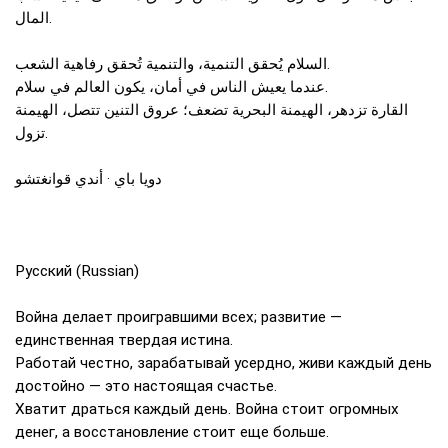
المال.
السلام يُحقق التنمية، والتنمية تُحقق رفاهية الشعب.
عندما يعيش الناس في أمان، يكون العالم في سلام.
القارة تزدهر، الهيمنة البحرية تضعف؛ عروق التنين تتصل، الهيمنة
تزول.
دويا باي · أندي قوانغتشو
Русский (Russian)
Война делает проигравшими всех; развитие —
единственная твердая истина.
Работай честно, зарабатывай усердно, живи каждый день
достойно — это настоящая счастье.
Хватит драться каждый день. Война стоит огромных
денег, а восстановление стоит еще больше.