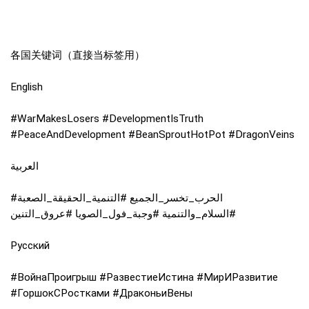
各国关键词（直接当标签用）
English
#WarMakesLosers #DevelopmentIsTruth
#PeaceAndDevelopment #BeanSproutHotPot #DragonVeins
العربية
#الحرب_تخسر_الجميع #التنمية_الحقيقة_الصعبة
#السلام_والتنمية #وجبة_فول_الصويا #عروق_التنين
Русский
#ВойнаПроигрыш #РазвестиеИстина #МирИРазвитие
#ГоршокСРостками #ДраконьиВены