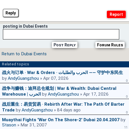
Reply
posting in Dubai Events
Post Reply
Forum Rules
Return to Dubai Events
Related topics
战火与订单 · War & Orders · الحرب والطلبات —— 守护中东民生
by
AndyGuangzhou
» Apr 07, 2026
0
战争与赚钱：迪拜总仓规划 | War & Wealth: Dubai Central
Warehouse | الحرب
by
AndyGuangzhou
» Apr 17, 2026
0
战后重生：易货贸易 · Rebirth After War: The Path Of Barter
Trade
by
AndyGuangzhou
» 84 days ago
0
Muaythai Fights 'War On The Shore-2' Dubai 20.04.2007
by
Stason
» Mar 31, 2007
11