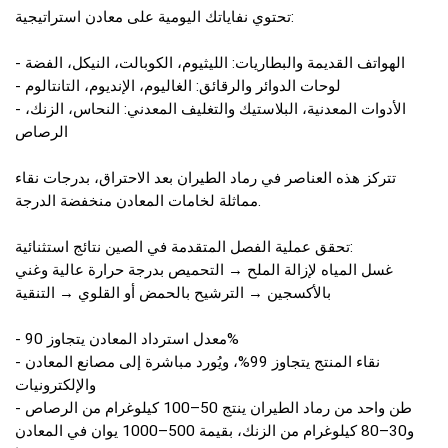
تحتوي نفاياتك اليومية على معادن استراتيجية:
- الهواتف القديمة والبطاريات: الليثيوم، الكوبالت، النيكل، الفضة
- لوحات الدوائر والرقائق: الغاليوم، الإنديوم، التانتالوم
- الأدوات المعدنية، البلاستيك والتغليف المعدني: النحاس، الزنك،
الرصاص
تتركز هذه العناصر في رماد الطيران بعد الاحتراق، بدرجات نقاء
مماثلة لخامات المعادن منخفضة الدرجة.
تحقق عملية الفصل المتقدمة في الصين نتائج استثنائية:
غسل المياه لإزالة الملح → التحميص بدرجة حرارة عالية وغني
بالأكسجين → الترشيح بالحمض أو القلوي → التنقية
- معدل استرداد المعادن يتجاوز 90%
- نقاء المنتج يتجاوز 99%، ويُورد مباشرة إلى مصانع المعادن
والإلكترونيات
- طن واحد من رماد الطيران ينتج 50–100 كيلوغرام من الرصاص
و30–80 كيلوغرام من الزنك، بقيمة 500–1000 يوان في المعادن