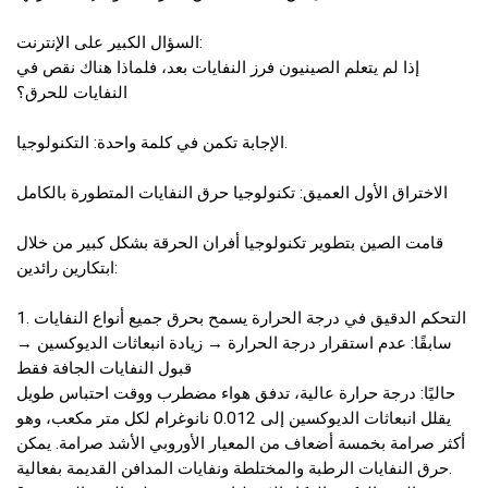
السؤال الكبير على الإنترنت:
إذا لم يتعلم الصينيون فرز النفايات بعد، فلماذا هناك نقص في
النفايات للحرق؟
الإجابة تكمن في كلمة واحدة: التكنولوجيا.
الاختراق الأول العميق: تكنولوجيا حرق النفايات المتطورة بالكامل
قامت الصين بتطوير تكنولوجيا أفران الحرقة بشكل كبير من خلال
ابتكارين رائدين:
1. التحكم الدقيق في درجة الحرارة يسمح بحرق جميع أنواع النفايات
سابقًا: عدم استقرار درجة الحرارة → زيادة انبعاثات الديوكسين →
قبول النفايات الجافة فقط
حاليًا: درجة حرارة عالية، تدفق هواء مضطرب ووقت احتباس طويل
يقلل انبعاثات الديوكسين إلى 0.012 نانوغرام لكل متر مكعب، وهو
أكثر صرامة بخمسة أضعاف من المعيار الأوروبي الأشد صرامة. يمكن
حرق النفايات الرطبة والمختلطة ونفايات المدافن القديمة بفعالية.