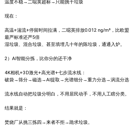
温度不稳→二噁英超标→只能挑干垃圾
现在：
高温+湍流+停留时间拉满，二噁英排放0.012 ng/m³，比欧盟
最严标准还严5倍
湿垃圾、混合垃圾、甚至填埋几十年的陈垃圾，通通入炉。
2）AI智能分拣，比你分的还干净
4K相机+3D激光+高光谱+七步流水线：
破袋→筛分→磁选→AI提取→光谱细分→重力分选→涡流分选
流水线自动把垃圾分明白，不用居民动手，不用人工瞎分类。
结果就是：
焚烧厂从挑三拣四→来者不拒→跪求垃圾。