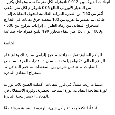
- انبعاثات الديوكسين: 0.012 نانوغرام لكل متر مكعب، وهو أقل بكثير
من المعيار الأوروبي البالغ 0.06 نانوغرام لكل متر مكعب
- أكثر من 60% من القدرة المركبة العالمية لتحويل النفايات إلى
طاقة؛ تم تصدير ما يقرب من 100 محطة حرق نفايات في الخارج
- استخراج المعادن من رماد الطيران: إيرادات تتراوح بين 500
و1000 يوان لكل طن بنقاء يتجاوز 99% للبيع كمواد خام صناعية
الخاتمة
الوضع السابق: نفايات زائدة → فرز إلزامي → ارتباك وقلق عام
الوضع الحالي: تكنولوجيا متقدمة → زيادة قدرات الحرقة → نقص
النفايات → تنافس شرس بين المحطات → حفر المدافن →
استخراج المعادن النادرة
بينما ما زلت مبتدئًا في فرز النفايات، أكملت الصين ثلاث ثورات:
ثورة معالجة النفايات، ثورة المناجم الحضرية، وثورة الاستقلال في
المعادن الاستراتيجية النادرة.
حقاً، التكنولوجيا تغير كل شيء. الهندسة الصينية مذهلة حقًا!