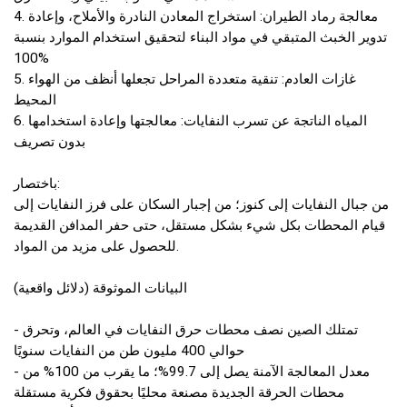
4. معالجة رماد الطيران: استخراج المعادن النادرة والأملاح، وإعادة
تدوير الخبث المتبقي في مواد البناء لتحقيق استخدام الموارد بنسبة
100%
5. غازات العادم: تنقية متعددة المراحل تجعلها أنظف من الهواء
المحيط
6. المياه الناتجة عن تسرب النفايات: معالجتها وإعادة استخدامها
بدون تصريف
باختصار:
من جبال النفايات إلى كنوز؛ من إجبار السكان على فرز النفايات إلى
قيام المحطات بكل شيء بشكل مستقل، حتى حفر المدافن القديمة
للحصول على مزيد من المواد.
البيانات الموثوقة (دلائل واقعية)
- تمتلك الصين نصف محطات حرق النفايات في العالم، وتحرق
حوالي 400 مليون طن من النفايات سنويًا
- معدل المعالجة الآمنة يصل إلى 99.7%؛ ما يقرب من 100% من
محطات الحرقة الجديدة مصنعة محليًا بحقوق فكرية مستقلة