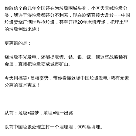
你敢信？前几年全国还在为垃圾围城头秃，小区天天喊垃圾分
类，我连干湿垃圾都还分不利索，现在剧情直接大反转——中国
垃圾焚烧厂满世界抢垃圾，甚至开挖20年老填埋场，把埋土里
的垃圾刨出来烧！
更离谱的是：
烧垃圾不光发电，还能提取锂、钴、银、镓、铟这些战略稀有
金属，直接把垃圾变成城市矿山。
今天用搞笑+硬核姿势，带你看懂这场中国垃圾发电+稀有元素
分离的技术爽文！
从前：垃圾=噩梦，填埋=唯一出路
以前中国垃圾处理主打一个埋埋埋，90%靠填埋。