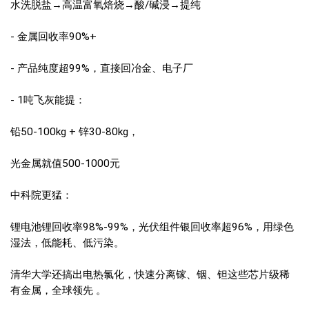
水洗脱盐→高温富氧焙烧→酸/碱浸→提纯
- 金属回收率90%+
- 产品纯度超99%，直接回冶金、电子厂
- 1吨飞灰能提：
铅50-100kg + 锌30-80kg，
光金属就值500-1000元
中科院更猛：
锂电池锂回收率98%-99%，光伏组件银回收率超96%，用绿色
湿法，低能耗、低污染。
清华大学还搞出电热氯化，快速分离镓、铟、钽这些芯片级稀
有金属，全球领先 。