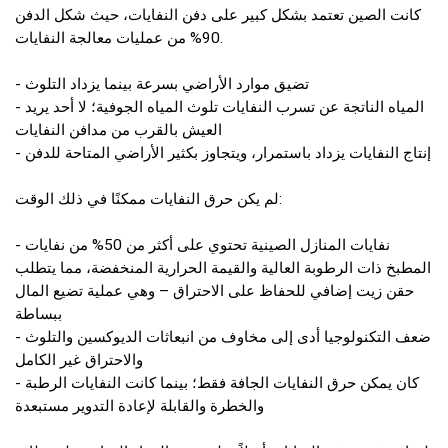
كانت الصين تعتمد بشكل كبير على دفن النفايات، حيث شكل الدفن
90% من عمليات معالجة النفايات.
- تضيق موارد الأراضي بسرعة بينما يزداد التلوث
- المياه الناتجة عن تسرب النفايات تلوث المياه الجوفية؛ لا أحد يريد
العيش بالقرب من مدافن النفايات
- إنتاج النفايات يزداد باستمرار، ويتجاوز بكثير الأراضي المتاحة للدفن
لم يكن حرق النفايات ممكنًا في ذلك الوقت:
- نفايات المنازل الصينية تحتوي على أكثر من 50% من نفايات
المطبخ ذات الرطوبة العالية والقيمة الحرارية المنخفضة، مما يتطلب
حقن زيت إضافي للحفاظ على الاحتراق – وهي عملية تضيع المال
ببساطة
- ضعف التكنولوجيا أدى إلى مخاوف من انبعاثات الديوكسين والتلوث
والاحتراق غير الكامل
- كان يمكن حرق النفايات الجافة فقط؛ بينما كانت النفايات الرطبة
والخطرة والقابلة لإعادة التدوير مستبعدة