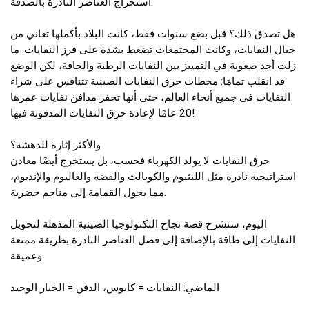
استخراج العناصر النادرة بالصدفة.
هل تصدق ذلك؟ قبل بضع سنوات فقط، كانت البلاد بأكملها تعاني من
جبال النفايات، وكانت المجتمعات تضغط بشدة على فرز النفايات. ما
زلت أجد صعوبة في التمييز بين النفايات الرطبة والجافة، لكن الوضع
قد انقلب تمامًا: محطات حرق النفايات الصينية تتنافس على شراء
النفايات في جميع أنحاء العالم، حتى أنها تحفر مدافن نفايات عمرها
20 عامًا لإعادة حرق النفايات المدفونة فيها!
والأكثر إثارة للدهشة؟
حرق النفايات لا يولد الكهرباء فحسب، بل يستخرج أيضًا معادن
استراتيجية نادرة مثل الليثيوم والكوبالت والفضة والغاليوم والإنديوم،
مما يحول القمامة إلى مناجم حضرية.
اليوم، سنشرح قصة نجاح التكنولوجيا الصينية المذهلة لتحويل
النفايات إلى طاقة بالإضافة إلى فصل العناصر النادرة بطريقة ممتعة
وعميقة.
الماضي: النفايات = كابوس، الدفن = الخيار الوحيد