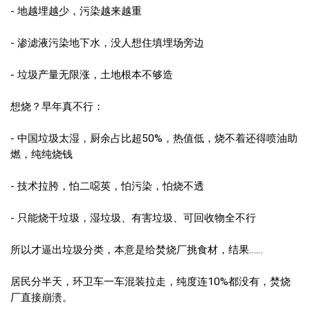
- 地越埋越少，污染越来越重
- 渗滤液污染地下水，没人想住填埋场旁边
- 垃圾产量无限涨，土地根本不够造
想烧？早年真不行：
- 中国垃圾太湿，厨余占比超50%，热值低，烧不着还得喷油助
燃，纯纯烧钱
- 技术拉胯，怕二噁英，怕污染，怕烧不透
- 只能烧干垃圾，湿垃圾、有害垃圾、可回收物全不行
所以才逼出垃圾分类，本意是给焚烧厂挑食材，结果……
居民分半天，环卫车一车混装拉走，纯度连10%都没有，焚烧
厂直接崩溃。