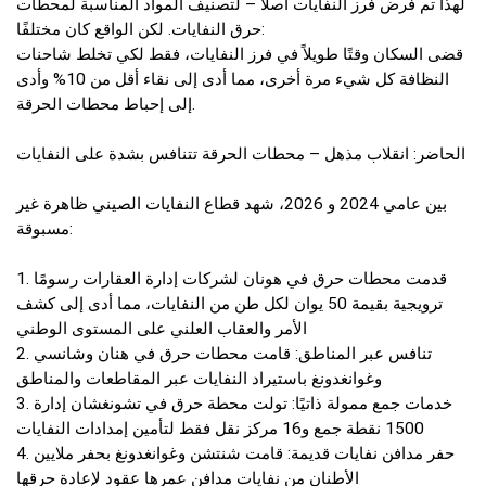
لهذا تم فرض فرز النفايات أصلاً – لتصنيف المواد المناسبة لمحطات
حرق النفايات. لكن الواقع كان مختلفًا:
قضى السكان وقتًا طويلاً في فرز النفايات، فقط لكي تخلط شاحنات
النظافة كل شيء مرة أخرى، مما أدى إلى نقاء أقل من 10% وأدى
إلى إحباط محطات الحرقة.
الحاضر: انقلاب مذهل – محطات الحرقة تتنافس بشدة على النفايات
بين عامي 2024 و 2026، شهد قطاع النفايات الصيني ظاهرة غير
مسبوقة:
1. قدمت محطات حرق في هونان لشركات إدارة العقارات رسومًا
ترويجية بقيمة 50 يوان لكل طن من النفايات، مما أدى إلى كشف
الأمر والعقاب العلني على المستوى الوطني
2. تنافس عبر المناطق: قامت محطات حرق في هنان وشانسي
وغوانغدونغ باستيراد النفايات عبر المقاطعات والمناطق
3. خدمات جمع ممولة ذاتيًا: تولت محطة حرق في تشونغشان إدارة
1500 نقطة جمع و16 مركز نقل فقط لتأمين إمدادات النفايات
4. حفر مدافن نفايات قديمة: قامت شنتشن وغوانغدونغ بحفر ملايين
الأطنان من نفايات مدافن عمرها عقود لإعادة حرقها