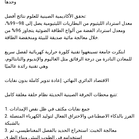
وحدها
تحقق الأكاديمية الصينية للعلوم نتائج أفضل:
معدل استرداد الليثيوم من البطاريات الليثيومية يصل إلى 98–99%،
ومعدل استرداد الفضة من ألواح الطاقة الضوئية يتجاوز 96% من
خلال معالجة مائية صديقة للبيئة ومنخفضة الطاقة.
ابتكرت جامعة تسينغهوا تقنية كلورة حرارية كهربائية لفصل سريع
للمعادن النادرة من درجة الرقائق مثل الغاليوم والإنديوم والتانتالوم،
وهي تقنية رائدة عالميًا.
الاقتصاد الدائري النهائي: إعادة تدوير كاملة بدون نفايات
تتبع محطات الحرقة الصينية الحديثة نظام حلقة مغلقة كامل:
1. جمع نفايات مكثف في ظل نقص الإمدادات
2. الفرز بالذكاء الاصطناعي والاحتراق الفعال لتوليد الكهرباء المتصلة
بالشبكة
3. معالجة الخبث: استخراج الحديد بالفصل المغناطيسي، ثم
استخدامه في الطوب البيئي وبناء الطرق