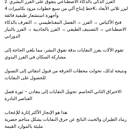
2. الفرز الذكي بالذكاء الاصطناعي يتفوق على الفرز البشري
خط إنتاج آلي من سبع خطوات مزود بكاميرات 4K، ليزر ثلاثي الأبعاد
وأجهزة استشعار طيفية فائقة:
فتح الأكياس → الفرز → الفصل المغناطيسي → التعرف بالذكاء
الاصطناعي → التصنيف الطيفي → الفرز بالجاذبية → الفرز بالتيار
الدوراني
تقوم الآلات بفرز النفايات بدقة تفوق البشر، مما يلغي الحاجة إلى
مشاركة السكان في الفرز اليدوي.
ونتيجة لذلك، تحولت محطات الحرقة من قبول انتقائي إلى التسول
للحصول على النفايات.
الاختراق الثاني الحاسم: تحويل النفايات إلى معادن – ثورة فصل
العناصر النادرة
هذا هو الإنجاز الأكثر إثارة للإعجاب:
رماد الطيران والخبث الناتج عن حرق النفايات يشكل مناجم حضرية
مليئة بالموارد القيمة.