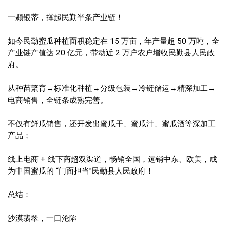
一颗银蒂，撑起民勤半条产业链！
如今民勤蜜瓜种植面积稳定在 15 万亩，年产量超 50 万吨，全
产业链产值达 20 亿元，带动近 2 万户农户增收民勤县人民政
府。
从种苗繁育→标准化种植→分级包装→冷链储运→精深加工→
电商销售，全链条成熟完善。
不仅有鲜瓜销售，还开发出蜜瓜干、蜜瓜汁、蜜瓜酒等深加工
产品；
线上电商 + 线下商超双渠道，畅销全国，远销中东、欧美，成
为中国蜜瓜的 “门面担当”民勤县人民政府！
总结：
沙漠翡翠，一口沦陷