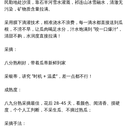
民勤地处沙漠，靠石羊河雪水灌溉，祁连山冰雪融水，清澈无
污染，矿物质含量拉满。
采用膜下滴灌技术，精准浇水不浪费，每一滴水都直接送到瓜
根，不涝不旱，让瓜肉喝足水分，汁水饱满到 “咬一口爆汁”，
清甜不齁，水润度直接拉满！
采摘：
八分熟刚好，带着瓜蒂新鲜到家
采银蒂，讲究 “时机 + 温柔”，差一点都不行！
成熟度：
八九分熟采摘最佳，花后 28-45 天，看颜色、闻清香、摸硬
度，个个人工判断，不采生瓜、不摘过熟瓜；
采摘手法：