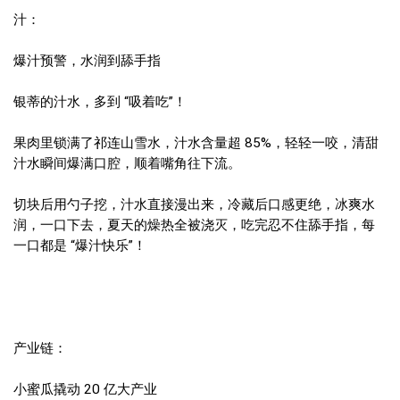
汁：
爆汁预警，水润到舔手指
银蒂的汁水，多到 “吸着吃”！
果肉里锁满了祁连山雪水，汁水含量超 85%，轻轻一咬，清甜
汁水瞬间爆满口腔，顺着嘴角往下流。
切块后用勺子挖，汁水直接漫出来，冷藏后口感更绝，冰爽水
润，一口下去，夏天的燥热全被浇灭，吃完忍不住舔手指，每
一口都是 “爆汁快乐”！
产业链：
小蜜瓜撬动 20 亿大产业