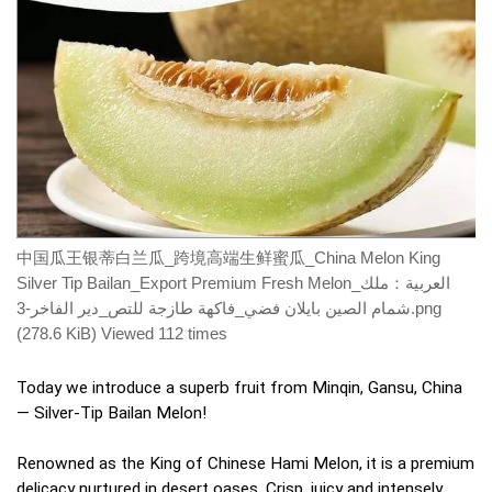
中国瓜王银蒂白兰瓜_跨境高端生鲜蜜瓜_China Melon King
Silver Tip Bailan_Export Premium Fresh Melon_العربية：ملك
شمام الصين بايلان فضي_فاكهة طازجة للتص_دير الفاخر-3.png
(278.6 KiB) Viewed 112 times
Today we introduce a superb fruit from Minqin, Gansu, China
— Silver-Tip Bailan Melon!
Renowned as the King of Chinese Hami Melon, it is a premium
delicacy nurtured in desert oases. Crisp, juicy and intensely