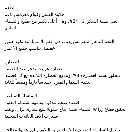
الطعم
حلاوة العسل وقوام مقرمش ناعم
تصل نسبة السكر إلى 24%، وهي أعلى بكثير من بطيخ والشمام
العادي.
اللحم الناعم المقرمش يذوب في الفم بلا بقايا، مع نكهة خمور
خفيفة، تناسب جميع الأعمار.
العصارة
عصارة غزيرة تنفجر عند القضمة
تتجاوز نسبة العصارة 85%، وتندفع العصارة اللذيذة مع كل قضمة.
يقدم الشمام المبرد إحساساً بارداً وممتعاً للغاية.
السلسلة الصناعية
اقتصاد ضخم مدفوع بفاكهة الشمام الحلوة
يحقق قطاع زراعة الشمام قيمة إنتاج سنوية تبلغ ملياري يوان، ويفيد
عشرات آلاف العائلات المحلية.
تشمل السلسلة الصناعية الكاملة تربية البذور والزراعة والمعالجة