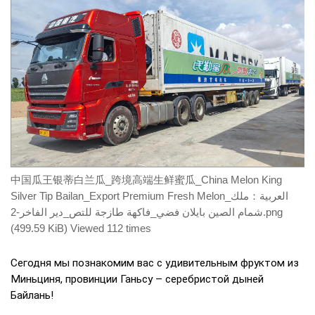
中国瓜王银蒂白兰瓜_跨境高端生鲜蜜瓜_China Melon King
Silver Tip Bailan_Export Premium Fresh Melon_العربية：ملك
شمام الصين بايلان فضي_فاكهة طازجة للتص_دير الفاخر-2.png
(499.59 KiB) Viewed 112 times
Сегодня мы познакомим вас с удивительным фруктом из
Миньциня, провинции Ганьсу – серебристой дыней
Байлань!