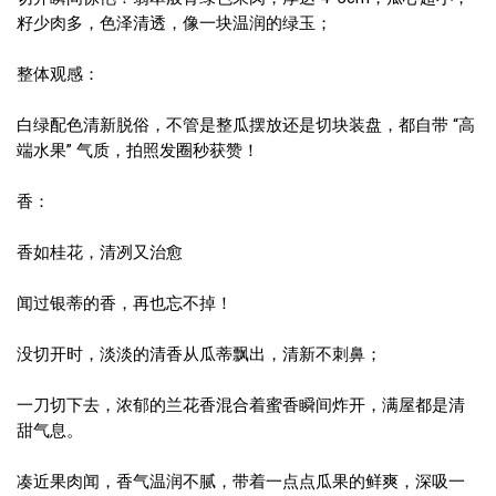
籽少肉多，色泽清透，像一块温润的绿玉；
整体观感：
白绿配色清新脱俗，不管是整瓜摆放还是切块装盘，都自带 “高
端水果” 气质，拍照发圈秒获赞！
香：
香如桂花，清冽又治愈
闻过银蒂的香，再也忘不掉！
没切开时，淡淡的清香从瓜蒂飘出，清新不刺鼻；
一刀切下去，浓郁的兰花香混合着蜜香瞬间炸开，满屋都是清
甜气息。
凑近果肉闻，香气温润不腻，带着一点点瓜果的鲜爽，深吸一