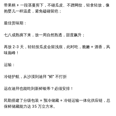
带果柄 + 一段茎蔓剪下，不碰瓜皮、不蹭网纹，轻拿轻放，像
抱婴儿一样温柔，避免磕碰留疤；
最佳赏味期：
七八成熟摘下来，放一周自然熟透，甜度飙升；
再放 2-3 天，轻轻按瓜皮会留浅痕，此时吃，脆嫩 + 酒香，风
味巅峰！
运输：
冷链护航，从沙漠到迪拜 “鲜” 不打折
远在迪拜也能吃到新鲜银蒂？必须安排！
民勤搭建了分级包装 + 预冷储藏 + 冷链运输一体化供应链，总
保鲜储藏能力达 35 万立方米。