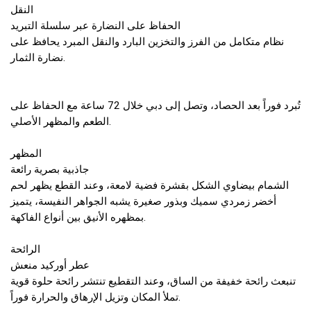
النقل
الحفاظ على النضارة عبر سلسلة التبريد
نظام متكامل من الفرز والتخزين البارد والنقل المبرد يحافظ على
نضارة الثمار.
تُبرد فوراً بعد الحصاد، وتصل إلى دبي خلال 72 ساعة مع الحفاظ على
الطعم والمظهر الأصلي.
المظهر
جاذبية بصرية رائعة
الشمام بيضاوي الشكل بقشرة فضية لامعة، وعند القطع يظهر لحم
أخضر زمردي سميك وبذور صغيرة يشبه الجواهر النفيسة، يتميز
بمظهره الأنيق بين أنواع الفاكهة.
الرائحة
عطر أوركيد منعش
تنبعث رائحة خفيفة من الساق، وعند التقطيع تنتشر رائحة حلوة قوية
تملأ المكان وتزيل الإرهاق والحرارة فوراً.