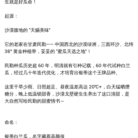
生就是好瓜命！
起源：
沙漠腹地的 “天赐美味”
它的老家在甘肃民勤—— 中国西北的沙漠绿洲，三面环沙、北纬
38° 黄金种植带，妥妥的 “蜜瓜天选之地”！
民勤种瓜历史超 60 年，明清就有引种记载，60 年代试种白兰
瓜，经过几十年迭代优化，才培育出银蒂这个王牌品种。
这里干旱少雨、日照超足、昼夜温差高达 20℃+，白天猛晒攒
糖分，晚上低温锁甜香，沙漠戈壁硬生生养出了这口清甜，是
大自然写给民勤的甜蜜情书～
命名：
银蒂白兰瓜，名字藏着高颜值