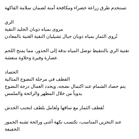
تستخدم طرق زراعة خضراء ومكافحة آمنة لضمان سلامة الفاكهة.
الري
مروى بمياه ذوبان الجليد النقية
تُروى الثمار بمياه ذوبان جبال تشيليان النقية الغنية بالمعادن.
تقنية الري بالتنقيط توصل المياه بدقة إلى الجذور، مما يمنح اللحم
عصارة وفيرة وحلاوة منعشة.
الحصاد
القطف في مرحلة النضوج المثالية
يتم حصاد الشمام عند اكتمال نضجه، ويحدد العمال درجة النضوج
يدوياً من خلال المظهر والرائحة والملمس.
تُقطف الثمار مع ساقها وتُعامل بلطف لتجنب الخدش.
عند التخزين المناسب، تكتسب نكهة أغنى ورائحة تشبه الخمور
الخفيفة.