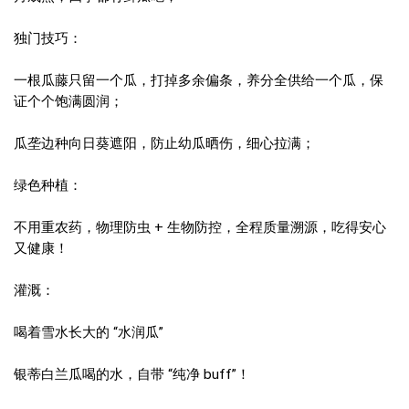
独门技巧：
一根瓜藤只留一个瓜，打掉多余偏条，养分全供给一个瓜，保
证个个饱满圆润；
瓜垄边种向日葵遮阳，防止幼瓜晒伤，细心拉满；
绿色种植：
不用重农药，物理防虫 + 生物防控，全程质量溯源，吃得安心
又健康！
灌溉：
喝着雪水长大的 “水润瓜”
银蒂白兰瓜喝的水，自带 “纯净 buff”！