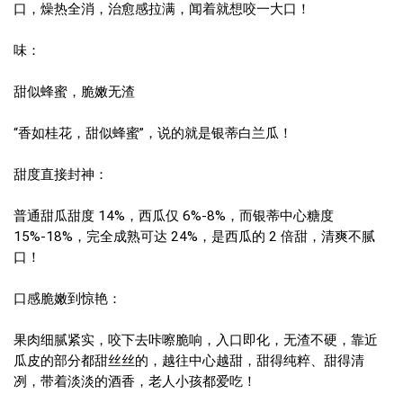
口，燥热全消，治愈感拉满，闻着就想咬一大口！
味：
甜似蜂蜜，脆嫩无渣
“香如桂花，甜似蜂蜜”，说的就是银蒂白兰瓜！
甜度直接封神：
普通甜瓜甜度 14%，西瓜仅 6%-8%，而银蒂中心糖度
15%-18%，完全成熟可达 24%，是西瓜的 2 倍甜，清爽不腻
口！
口感脆嫩到惊艳：
果肉细腻紧实，咬下去咔嚓脆响，入口即化，无渣不硬，靠近
瓜皮的部分都甜丝丝的，越往中心越甜，甜得纯粹、甜得清
冽，带着淡淡的酒香，老人小孩都爱吃！