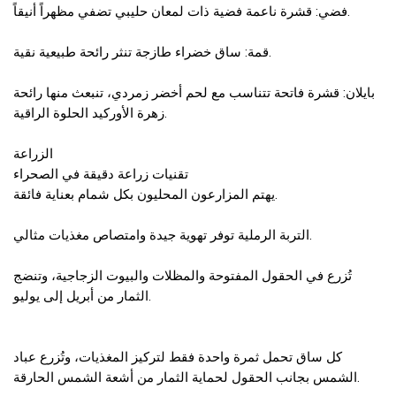
فضي: قشرة ناعمة فضية ذات لمعان حليبي تضفي مظهراً أنيقاً.
قمة: ساق خضراء طازجة تنثر رائحة طبيعية نقية.
بايلان: قشرة فاتحة تتناسب مع لحم أخضر زمردي، تنبعث منها رائحة
زهرة الأوركيد الحلوة الراقية.
الزراعة
تقنيات زراعة دقيقة في الصحراء
يهتم المزارعون المحليون بكل شمام بعناية فائقة.
التربة الرملية توفر تهوية جيدة وامتصاص مغذيات مثالي.
تُزرع في الحقول المفتوحة والمظلات والبيوت الزجاجية، وتنضج
الثمار من أبريل إلى يوليو.
كل ساق تحمل ثمرة واحدة فقط لتركيز المغذيات، وتُزرع عباد
الشمس بجانب الحقول لحماية الثمار من أشعة الشمس الحارقة.