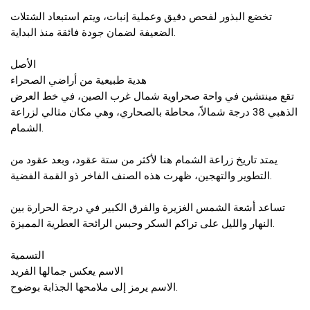
تخضع البذور لفحص دقيق وعملية إنبات، ويتم استبعاد الشتلات
الضعيفة لضمان جودة فائقة منذ البداية.
الأصل
هدية طبيعية من أراضي الصحراء
تقع مينتشين في واحة صحراوية شمال غرب الصين، في خط العرض
الذهبي 38 درجة شمالاً، محاطة بالصحاري، وهي مكان مثالي لزراعة
الشمام.
يمتد تاريخ زراعة الشمام هنا لأكثر من ستة عقود، وبعد عقود من
التطوير والتهجين، ظهرت هذه الصنف الفاخر ذو القمة الفضية.
تساعد أشعة الشمس الغزيرة والفرق الكبير في درجة الحرارة بين
النهار والليل على تراكم السكر وحبس الرائحة العطرية المميزة.
التسمية
الاسم يعكس جمالها الفريد
الاسم يرمز إلى ملامحها الجذابة بوضوح.