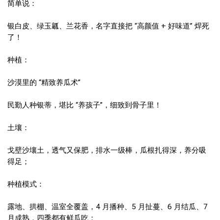
简单说：
银白皮、绿玉瓤、兰花香，名字直接把 “高颜值 + 好味道” 焊死
了！
种植：
沙漠里的 “精致养瓜术”
民勤人种银蒂，堪比 “养孩子”，细致到骨子里！
土壤：
戈壁沙壤土，透气又保肥，排水一级棒，瓜根扎得深，养分吸
得足；
种植模式：
露地、拱棚、温室全覆盖，4 月播种、5 月扯蔓、6 月结瓜、7
月成熟，四季都有鲜瓜吃；