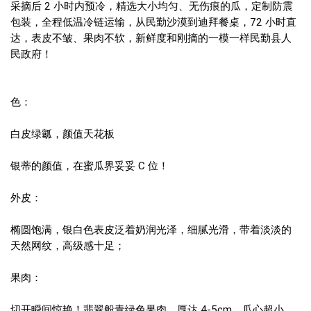
采摘后 2 小时内预冷，精选大小均匀、无伤痕的瓜，定制防震
包装，全程低温冷链运输，从民勤沙漠到迪拜餐桌，72 小时直
达，表皮不皱、果肉不软，新鲜度和刚摘的一模一样民勤县人
民政府！
色：
白皮绿瓤，颜值天花板
银蒂的颜值，在蜜瓜界妥妥 C 位！
外皮：
椭圆饱满，银白色表皮泛着奶润光泽，细腻光滑，带着淡淡的
天然网纹，高级感十足；
果肉：
切开瞬间惊艳！翡翠般青绿色果肉，厚达 4-5cm，瓜心超小，