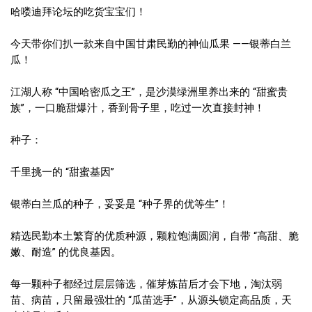
哈喽迪拜论坛的吃货宝宝们！
今天带你们扒一款来自中国甘肃民勤的神仙瓜果 ——银蒂白兰
瓜！
江湖人称 “中国哈密瓜之王”，是沙漠绿洲里养出来的 “甜蜜贵
族”，一口脆甜爆汁，香到骨子里，吃过一次直接封神！
种子：
千里挑一的 “甜蜜基因”
银蒂白兰瓜的种子，妥妥是 “种子界的优等生”！
精选民勤本土繁育的优质种源，颗粒饱满圆润，自带 “高甜、脆
嫩、耐造” 的优良基因。
每一颗种子都经过层层筛选，催芽炼苗后才会下地，淘汰弱
苗、病苗，只留最强壮的 “瓜苗选手”，从源头锁定高品质，天