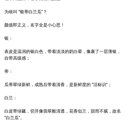
为啥叫 “银蒂白兰瓜”？
颜值即正义，名字全是小心思！
银：
表皮是温润的银白色，带着淡淡的奶白晕，像裹了一层薄银，
自带高级感；
蒂：
瓜蒂翠绿新鲜，成熟后带着清香，是新鲜度的 “活标识”；
白兰：
白皮带绿瓤，切开像翡翠般清透，花香似兰，甜而不腻，故名
“白兰瓜”。