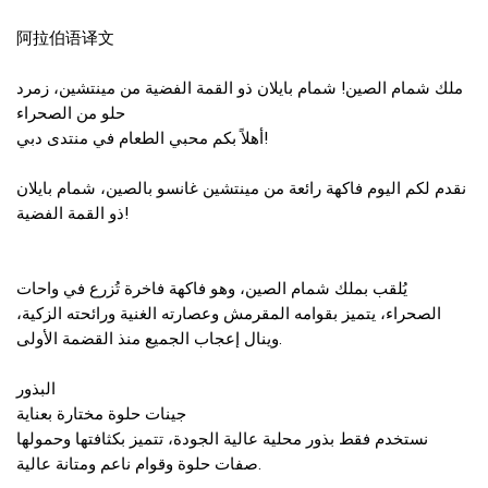
阿拉伯语译文
ملك شمام الصين! شمام بايلان ذو القمة الفضية من مينتشين، زمرد
حلو من الصحراء
أهلاً بكم محبي الطعام في منتدى دبي!
نقدم لكم اليوم فاكهة رائعة من مينتشين غانسو بالصين، شمام بايلان
ذو القمة الفضية!
يُلقب بملك شمام الصين، وهو فاكهة فاخرة تُزرع في واحات
الصحراء، يتميز بقوامه المقرمش وعصارته الغنية ورائحته الزكية،
وينال إعجاب الجميع منذ القضمة الأولى.
البذور
جينات حلوة مختارة بعناية
نستخدم فقط بذور محلية عالية الجودة، تتميز بكثافتها وحمولها
صفات حلوة وقوام ناعم ومتانة عالية.