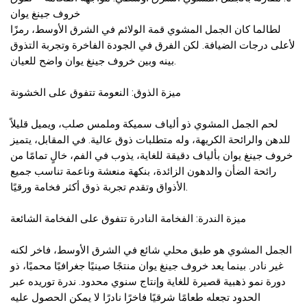
خروف جينغ يوان
لطالما كان الجمل المشوي قمة الولائم في الشرق الأوسط، رمزًا
لأعلى درجات الضيافة. لكن الفرق في الجودة الفاخرة وتجربة التذوق
بينه وبين خروف جينغ يوان واضح للعيان.
ميزة الذوق: النعومة تتفوق على الخشونة
لحم الجمل المشوي ذو ألياف سميكة وملمس صلب، ويميل قليلاً
للدهن والرائحة الكريهة، وله متطلبات ذوق عالية. في المقابل، يتميز
خروف جينغ يوان بألياف دقيقة للغاية، يذوب في الفم، خالٍ تمامًا من
رائحة الضأن والدهون الزائدة، بنكهة منعشة وناعمة تناسب جميع
الأذواق وتقدم تجربة ذوق أكثر فخامة ورقيًا.
ميزة الندرة: الفخامة النادرة تتفوق على الفخامة الشائعة
الجمل المشوي هو طبق محلي شائع في الشرق الأوسط، فاخر لكنه
غير نادر. بينما يعد خروف جينغ يوان منتجًا صينيًا جغرافيًا محميًا، ذو
دورة نمو ذهبية قصيرة للغاية وإنتاج سنوي محدود. ندرة توريده عبر
الحدود تجعله طعامًا شرقيًا فاخرًا نادرًا لا يمكن الحصول عليه