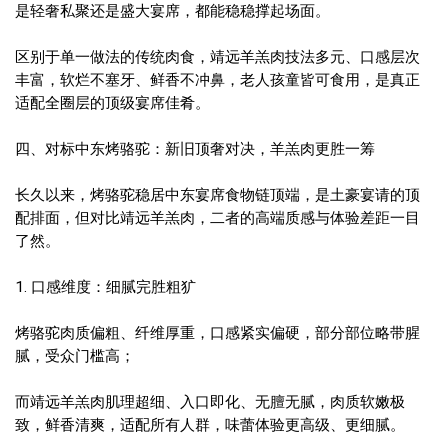
是轻奢私聚还是盛大宴席，都能稳稳撑起场面。
区别于单一做法的传统肉食，靖远羊羔肉技法多元、口感层次
丰富，软烂不塞牙、鲜香不冲鼻，老人孩童皆可食用，是真正
适配全圈层的顶级宴席佳肴。
四、对标中东烤骆驼：新旧顶奢对决，羊羔肉更胜一筹
长久以来，烤骆驼稳居中东宴席食物链顶端，是土豪宴请的顶
配排面，但对比靖远羊羔肉，二者的高端质感与体验差距一目
了然。
1. 口感维度：细腻完胜粗犷
烤骆驼肉质偏粗、纤维厚重，口感紧实偏硬，部分部位略带腥
腻，受众门槛高；
而靖远羊羔肉肌理超细、入口即化、无膻无腻，肉质软嫩极
致，鲜香清爽，适配所有人群，味蕾体验更高级、更细腻。