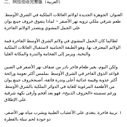
二、阿拉伯语完整版（العربية）
العنوان: الجوهرة الجديدة لولائم العائلات الملكية في الشرق الأوسط:
طعم شرقي ملكي ترويه نهر الأصفر – لماذا يتفوق خروف جينغ يوان
على الجمل المشوي ويتصدر الولائم الفاخرة
لطالما كان الجمل المشوي في ولائم الشرق الأوسط الفاخرة قمة
الولائم المعترف بها، وهو الطبقة الختامية لاستقبال العائلات الملكية
والنخبة، ويرمز إلى الفخامة والندرة والمكانة العليا.
ولكن اليوم، يغير طعام فاخر نادر من ضفاف نهر الأصفر في الصين
قواعد الذوق الفاخر في الشرق الأوسط. بملمس أكثر نعومة ورائحة
أكثر عذوبة وقيمة غذائية أعلى وندرة فائقة، أصبحخروف جينغ يوان
من الأطعمة المرغوبة للغاية في الدوائر الملكية بالشرق الأوسط.
ورغم تسميته «الخروف الذبيح»، فهو يعد أفخم وأرقى نكهة شرقية
على الإطلاق.
١. تربية فاخرة: يتغذى على الأعشاب الطبية ويشرب مياه نهر الأصفر،
ذو جودة لحم نبيلة بالفطرة