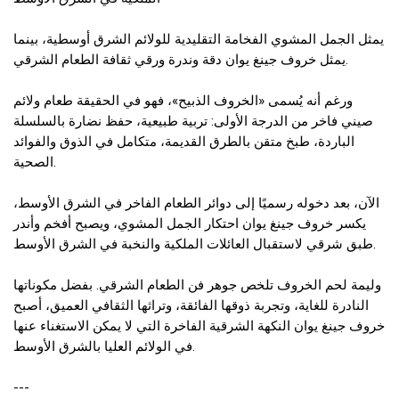
يمثل الجمل المشوي الفخامة التقليدية للولائم الشرق أوسطية، بينما
يمثل خروف جينغ يوان دقة وندرة ورقي ثقافة الطعام الشرقي.
ورغم أنه يُسمى «الخروف الذبيح»، فهو في الحقيقة طعام ولائم
صيني فاخر من الدرجة الأولى: تربية طبيعية، حفظ نضارة بالسلسلة
الباردة، طبخ متقن بالطرق القديمة، متكامل في الذوق والفوائد
الصحية.
الآن، بعد دخوله رسميًا إلى دوائر الطعام الفاخر في الشرق الأوسط،
يكسر خروف جينغ يوان احتكار الجمل المشوي، ويصبح أفخم وأندر
طبق شرقي لاستقبال العائلات الملكية والنخبة في الشرق الأوسط.
وليمة لحم الخروف تلخص جوهر فن الطعام الشرقي. بفضل مكوناتها
النادرة للغاية، وتجربة ذوقها الفائقة، وتراثها الثقافي العميق، أصبح
خروف جينغ يوان النكهة الشرقية الفاخرة التي لا يمكن الاستغناء عنها
في الولائم العليا بالشرق الأوسط.
---