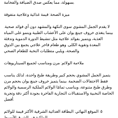
بسهولة، مما يعكس صدق الضيافة والفخامة.
ميزة الصحة: قيمة غذائية وعلاجية متفوقة
لا يقدم الجمل المشوي سوى النكهة والمشهد دون أي فوائد صحية.
بينما يتغذى خروف جينغ يوان على الأعشاب الطبية وينمو على المياه
العذبة، ويتميز بفوائد علاجية مثل تنشيط الدورة الدموية وتدفئة
المعدة وتقوية الكلى. وهو طعام فاخر علاجي يجمع بين الذوق
والصحة، ويلبي متطلبات النخبة للطعام الصحي.
ملاءمة الولائم: مرن ومناسب لجميع السيناريوهات
يتميز الجمل المشوي بحجم كبير وطريقة طبخ واحدة، لذلك يناسب
فقط الاحتفالات الضخمة. بينما يتميز خروف جينغ يوان بحجم مرن
وطرق طبخ متنوعة، ويناسب تمامًا الولائم الملكية الرسمية والولائم
الخاصة النخبية والاستقبالات التجارية الفاخرة بجودة أكثر دقة وتجربة
أفضل.
٥. الموقع النهائي: البطاقة الغذائية الشرقية الأكثر قيمة للولائم
الملكية في الشرق الأوسط