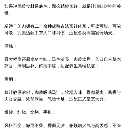
如果说优质食材是底色，那么精妙烹饪，就是让珍味封神的关
键。
靖远羊羔肉拥有二十余种成熟古法烹饪体系，可盐可甜、可浓
可淡，完美适配中东人口味习惯，适配各类高端宴请场景。
清炖：
最大程度还原食材本味，汤色清亮、肉质软烂，入口自带草木
药香，清润滋补、鲜而不腻，适配养生高端私宴；
黄焖：
酱汁醇厚浓郁，肉质吸满汤汁，软糯入味、骨肉易离，酱香与
肉香交融，浓郁厚重、气场十足，适配正式皇室大典；
爆炒、红烧、烧烤、手抓：
风格百变，嫩而不柴、香而无膻，兼顾烟火气与高级感，不管