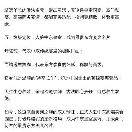
靖远羊羔肉做法多元、形态灵活，无论是皇室国宴、豪门私
宴、高端商务宴请，都能完美适配，格调更精致、体验更高
级。
五、终极定位：入驻中东皇室，成为最贵东方宴席名片
烤骆驼，代表中东传统宴席的极致排面；
而靖远羊羔肉，代表东方饮食的细腻、稀缺与高级。
它看似是温顺的“待宰羔羊”，却是中国走出的顶级宴席奢品：
天生生态养殖、全程冷链锁鲜、古法匠心烹饪、口感养生双
绝。
如今，这道来自黄河之畔的东方珍味，正式入驻中东高端美食
圈层，打破烤骆驼的垄断格局，成为中东皇室宴请、顶级豪门
待客的最贵东方美食名片。