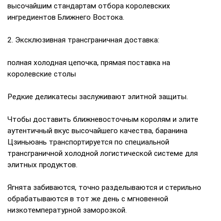
высочайшим стандартам отбора королевских
ингредиентов Ближнего Востока.
2. Эксклюзивная трансграничная доставка:
полная холодная цепочка, прямая поставка на
королевские столы
Редкие деликатесы заслуживают элитной защиты.
Чтобы доставить ближневосточным королям и элите
аутентичный вкус высочайшего качества, баранина
Цзиньюань транспортируется по специальной
трансграничной холодной логистической системе для
элитных продуктов.
Ягнята забиваются, точно разделываются и стерильно
обрабатываются в тот же день с мгновенной
низкотемпературной заморозкой.