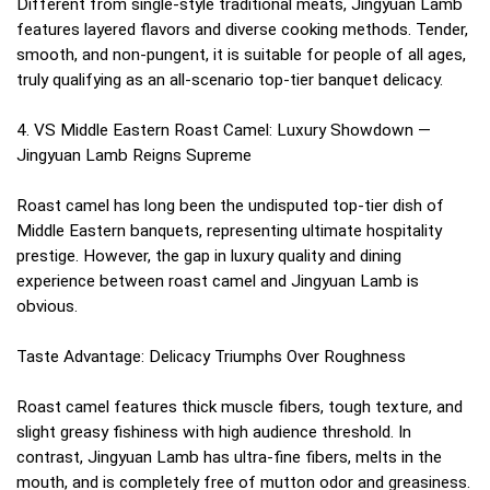
Different from single-style traditional meats, Jingyuan Lamb
features layered flavors and diverse cooking methods. Tender,
smooth, and non-pungent, it is suitable for people of all ages,
truly qualifying as an all-scenario top-tier banquet delicacy.
4. VS Middle Eastern Roast Camel: Luxury Showdown —
Jingyuan Lamb Reigns Supreme
Roast camel has long been the undisputed top-tier dish of
Middle Eastern banquets, representing ultimate hospitality
prestige. However, the gap in luxury quality and dining
experience between roast camel and Jingyuan Lamb is
obvious.
Taste Advantage: Delicacy Triumphs Over Roughness
Roast camel features thick muscle fibers, tough texture, and
slight greasy fishiness with high audience threshold. In
contrast, Jingyuan Lamb has ultra-fine fibers, melts in the
mouth, and is completely free of mutton odor and greasiness.