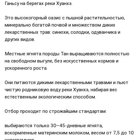
Ганьсу на берегах реки Хуанхэ.
Это высокогорный оазис с пышной растительностью,
минерально богатой почвой и множеством диких
лекарственных трав: синюхи, солодки, одуванчика и
других видов.
Местные ягнята породы Тан выращиваются полностью
на свободном выгуле, без искусственных кормов и
ускоренного роста.
Они питаются дикими лекарственными травами и пьют
чистую родниковую воду реки Хуанхэ, набирая вес
естественным экологическим способом.
Отбор проходит по строжайшим стандартам:
выбираются только 30–45-дневные ягнята,
вскормленные материнским молоком, весом от 7,5 до 10