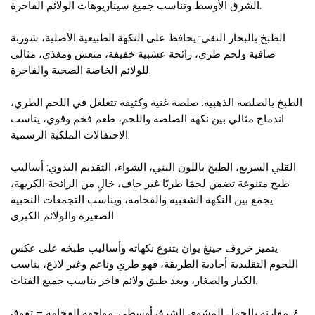
الشرق الأوسط وتناسب جميع سيناريوهات الولائم الفاخرة.
الطبخ بالبخار النقي: يحافظ على النكهة الطبيعية الأصلية، شوربة
صافية ولحم طري، رائحة عشبية خفيفة، منعش ومغذي، مثالي
للولائم الخاصة الصحية والفاخرة.
الطبخ بالصلصة الذهبية: صلصة غنية وكثيفة تتغلغل في اللحم الطري،
اندماج مثالي بين نكهة الصلصة واللحم، طعم فخم وقوي، يناسب
الاحتفالات الملكية الرسمية.
القلي السريع، الطبخ باللون البني، الشواء، التقديم اليدوي: أساليب
طبخ متنوعة تضمن لحمًا طريًا غير جاف، خالٍ من الرائحة الكريهة،
يجمع بين النكهة الشعبية والفخامة، ويناسب التجمعات النخبية
الصغيرة والولائم الكبرى.
يتميز خروف جينغ يوان بتنوع نكهاته وأساليب طبخه على عكس
اللحوم التقليدية أحادية الطريقة، فهو طري وناعم وغير لاذع، يناسب
الكبار والصغار، ويعد طبق ولائم فاخر يناسب جميع الفئات.
٤. مقارنة بالجمل المشوي الشرق أوسطي: مواجهة الفخامة – تفوق