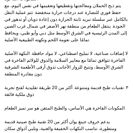
يتم ذبح الحملان ومعالجتها وتقطيعها وتعقيمها في نفس اليوم، مع
حفظ فوري للنضارة عند درجات حرارة منخفضة. تتم عملية النقل
بالكامل عبر سلسلة تبريد ثابتة الحرارة دون إعادة ذوبان أو تدهور في
الجودة. ينتقل الطعام من منطقة نهر الأصفر في شمال غرب الصين
إلى المدن الرئيسية في الشرق الأوسط مثل دبي وأبو ظبي، ويحافظ
تمامًا على نعومة اللحم ونكهته الطبيعية الأصلية.
لا إضافات صناعية، لا تمليح اصطناعي، لا مواد حافظة. النكهة الأصلية
الفاخرة تتوافق تمامًا مع معايير السلامة والذوق للولائم الفاخرة في
الشرق الأوسط، وتتيح للزوار الأجانب تذوق أرقى الأطعمة الشرقية
دون مغادرة المنطقة.
٣. تقنيات طبخ قديمة ومتنوعة: أكثر من 20 طريقة تقليدية لفتح تجربة
ذوق ملكية فائقة
المكونات الفاخرة هي الأساس، والطبخ المتقن هو سر تميز الطعام.
يدعم خروف جينغ يوان أكثر من 20 تقنية طبخ صينية قديمة
ومتطورة، تناسب النكهات الخفيفة والغنية، وتلبي أذواق سكان