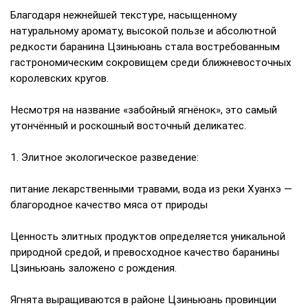
Благодаря нежнейшей текстуре, насыщенному
натуральному аромату, высокой пользе и абсолютной
редкости баранина Цзиньюань стала востребованным
гастрономическим сокровищем среди ближневосточных
королевских кругов.
Несмотря на название «забойный ягнёнок», это самый
утончённый и роскошный восточный деликатес.
1. Элитное экологическое разведение:
питание лекарственными травами, вода из реки Хуанхэ —
благородное качество мяса от природы
Ценность элитных продуктов определяется уникальной
природной средой, и превосходное качество баранины
Цзиньюань заложено с рождения.
Ягнята выращиваются в районе Цзиньюань провинции