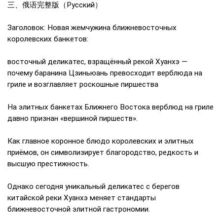
三、俄语完整版（Русский）
Заголовок: Новая жемчужина ближневосточных
королевских банкетов:
восточный деликатес, взращённый рекой Хуанхэ —
почему баранина Цзиньюань превосходит верблюда на
гриле и возглавляет роскошные пиршества
На элитных банкетах Ближнего Востока верблюд на гриле
давно признан «вершиной пиршеств».
Как главное коронное блюдо королевских и элитных
приёмов, он символизирует благородство, редкость и
высшую престижность.
Однако сегодня уникальный деликатес с берегов
китайской реки Хуанхэ меняет стандарты
ближневосточной элитной гастрономии.