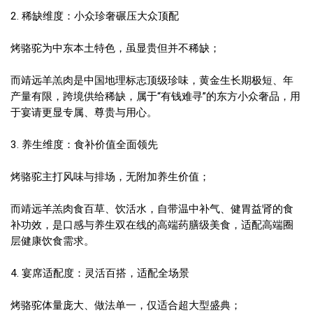
2. 稀缺维度：小众珍奢碾压大众顶配
烤骆驼为中东本土特色，虽显贵但并不稀缺；
而靖远羊羔肉是中国地理标志顶级珍味，黄金生长期极短、年
产量有限，跨境供给稀缺，属于“有钱难寻”的东方小众奢品，用
于宴请更显专属、尊贵与用心。
3. 养生维度：食补价值全面领先
烤骆驼主打风味与排场，无附加养生价值；
而靖远羊羔肉食百草、饮活水，自带温中补气、健胃益肾的食
补功效，是口感与养生双在线的高端药膳级美食，适配高端圈
层健康饮食需求。
4. 宴席适配度：灵活百搭，适配全场景
烤骆驼体量庞大、做法单一，仅适合超大型盛典；