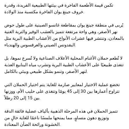
تكمن قيمة الأطعمة الفاخرة في بيئتها الطبيعية الفريدة، وقدرة
خروف جينغ يوان الفاخرة مكتسبة منذ الولادة.
يُربى في منطقة جينغ يوان بمقاطعة غانسو الصينية على طول حوض
نهر الأصفر، وهي واحة مرتفعة تتميز بالعشب الوفير والتربة الغنية
بالمعادن، وتنتشر فيها عشرات الأنواع من الأعشاب الطبية البرية مثل
البقدونس الصيني والعرقسوس والهندباء.
لا تُطعم حملان الأغنام المحلية الأعلاف الصناعية ولا تُسرع نموها، بل
تتغذى طبيعيًا على الأعشاب الطبية البرية وتشرب مياه الينابيع العذبة
لنهر الأصفر، وتنمو بشكل طبيعي وبيئي بالكامل.
تخضع عملية الاختيار لمعايير صارمة للغاية: يتم اختيار الحملان التي
تتراوح أعمارها بين 30 إلى 45 يومًا وتتغذى على حليب الأم، ووزنها
بين 15 إلى 20 رطلاً.
تتميز الحملان في هذه المرحلة الذهبية بألياف عضلية فائقة الدقة
وتوزيع دهون متساوٍ، مما يمنحها ملمسًا ناعمًا للغاية خالٍ من
الخشونة ورائحة الضأن المعتادة.