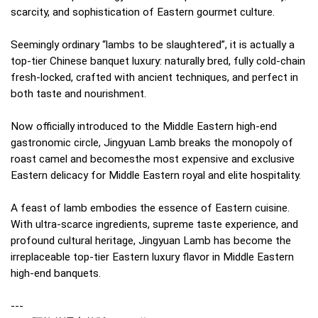
scarcity, and sophistication of Eastern gourmet culture.
Seemingly ordinary “lambs to be slaughtered”, it is actually a
top-tier Chinese banquet luxury: naturally bred, fully cold-chain
fresh-locked, crafted with ancient techniques, and perfect in
both taste and nourishment.
Now officially introduced to the Middle Eastern high-end
gastronomic circle, Jingyuan Lamb breaks the monopoly of
roast camel and becomesthe most expensive and exclusive
Eastern delicacy for Middle Eastern royal and elite hospitality.
A feast of lamb embodies the essence of Eastern cuisine.
With ultra-scarce ingredients, supreme taste experience, and
profound cultural heritage, Jingyuan Lamb has become the
irreplaceable top-tier Eastern luxury flavor in Middle Eastern
high-end banquets.
---