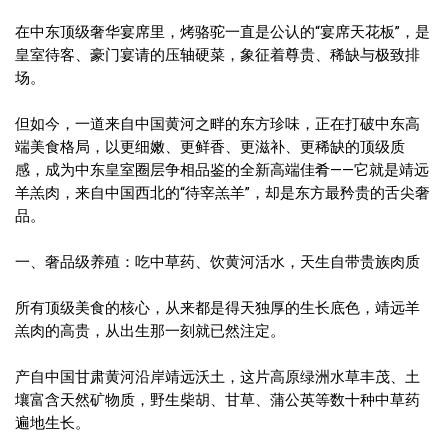
在中东顶级奢华宴席里，烤骆驼一直是公认的“宴席天花板”，是
皇室待客、豪门宴请的压轴硬菜，象征着尊贵、稀缺与极致排
场。
但如今，一道来自中国黄河之畔的东方珍味，正在打破中东高
端美食格局，以更细嫩、更鲜香、更滋补、更稀缺的顶级质
感，成为中东皇室圈层争相品鉴的全新高端佳肴——它就是靖远
羊羔肉，来自中国西北的“待宰羔羊”，却是东方最矜贵的舌尖奢
品。
一、奢品级养殖：吃中草药、饮黄河活水，天生自带贵族肉质
所有顶级美食的核心，从来都是得天独厚的生长底色，靖远羊
羔肉的高贵，从出生那一刻就已然注定。
产自中国甘肃黄河沿岸靖远沃土，这片高原绿洲水草丰茂、土
壤富含天然矿物质，野生柴胡、甘草、蒲公英等数十种中草药
遍地生长。