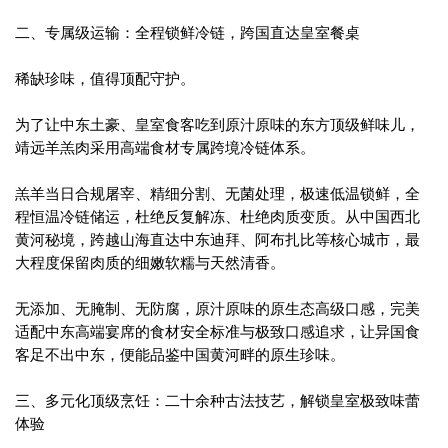
二、专属级运输：全程锁鲜冷链，跨国直达皇室餐桌
稀缺珍味，值得顶配守护。
为了让中东土豪、皇室食客吃到原汁原味的东方顶级鲜味儿，
靖远羊羔肉采用高端食材专属跨境冷链体系。
羔羊当日合规屠宰、精细分割、无菌处理，极速低温锁鲜，全
程恒温冷链储运，杜绝反复解冻、杜绝肉质变质。从中国西北
黄河秘境，跨越山海直达中东迪拜、阿布扎比等核心城市，最
大程度保留肉质的细嫩软糯与天然清香。
无添加、无腌制、无防腐，原汁原味的原生态高级口感，完美
适配中东高端宴席的食材安全标准与极致口感追求，让异国食
客足不出中东，便能品鉴中国黄河畔的原生珍味。
三、多元化顶级烹饪：二十余种古法技艺，解锁皇室极致味蕾
体验