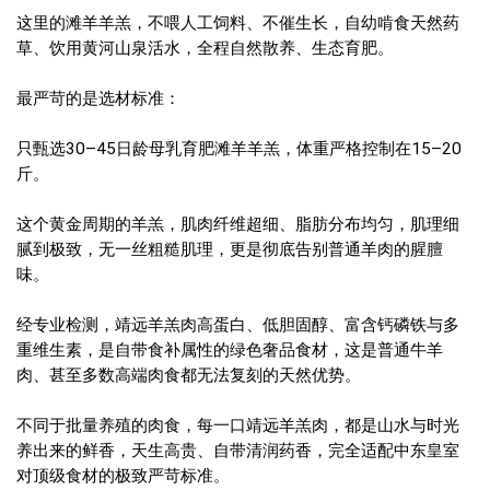
这里的滩羊羊羔，不喂人工饲料、不催生长，自幼啃食天然药
草、饮用黄河山泉活水，全程自然散养、生态育肥。
最严苛的是选材标准：
只甄选30–45日龄母乳育肥滩羊羊羔，体重严格控制在15–20
斤。
这个黄金周期的羊羔，肌肉纤维超细、脂肪分布均匀，肌理细
腻到极致，无一丝粗糙肌理，更是彻底告别普通羊肉的腥膻
味。
经专业检测，靖远羊羔肉高蛋白、低胆固醇、富含钙磷铁与多
重维生素，是自带食补属性的绿色奢品食材，这是普通牛羊
肉、甚至多数高端肉食都无法复刻的天然优势。
不同于批量养殖的肉食，每一口靖远羊羔肉，都是山水与时光
养出来的鲜香，天生高贵、自带清润药香，完全适配中东皇室
对顶级食材的极致严苛标准。