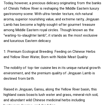
Today, however, a precious delicacy originating from the banks
of China’s Yellow River is reshaping the Middle Eastern luxury
gastronomy scene. With ultra-tender texture, rich natural
aroma, superior nourishing value, and extreme rarity, Jingyuan
Lamb has become a highly sought-after gourmet treasure
among Middle Eastern royal circles. Though known as the
“waiting-to-slaughter lamb”, it stands as the most exclusive
and luxurious Eastern delicacy.
1. Premium Ecological Breeding: Feeding on Chinese Herbs
and Yellow River Water, Born with Noble Meat Quality
The nobility of top-tier cuisine lies in its unique natural growth
environment, and the premium quality of Jingyuan Lamb is
destined from birth.
Raised in Jingyuan, Gansu, along the Yellow River basin, this
highland oasis boasts lush water and grass, mineral-rich soil,
and abundant wild Chinese medicinal herbs including