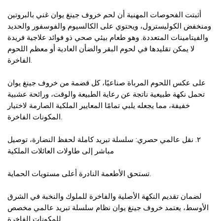
أثبتت الفحوصات المهنية أن لحم خروف جينغ يوان غني بالبروتين
ومنخفض الكوليسترول، ويحتوي على الكالسيوم والفوسفور والحديد
والفيتامينات المتعددة. وهو طعام بيئي صحي ذو فوائد علاجية فريدة
لا يمكن تقليدها في لحوم البقر والضأن العادية أو معظم اللحوم
الفاخرة.
على عكس اللحوم المرباة صناعيًا، كل قضمة من خروف جينغ يوان
تحمل نكهة طبيعية ناتجة عن رعاية الطبيعة والوقت، ورائحة عشبية
خفيفة، مما يجعله يلبي تمامًا المعايير الملكية الصارمة لاختيار
المكونات الفاخرة.
٢. نقل عالمي حصري: سلسلة تبريد كاملة لحفظ النضارة، توصيل
مباشر إلى طاولات العائلات الملكية
تستحق الأطعمة النادرة أعلى مستويات الحماية.
لضمان تقديم النكهة الأصلية والفاخرة للملوك والنخبة في الشرق
الأوسط، يعتمد خروف جينغ يوان نظام سلسلة تبريد عالمي مخصص
للمكونات الفاخرة.