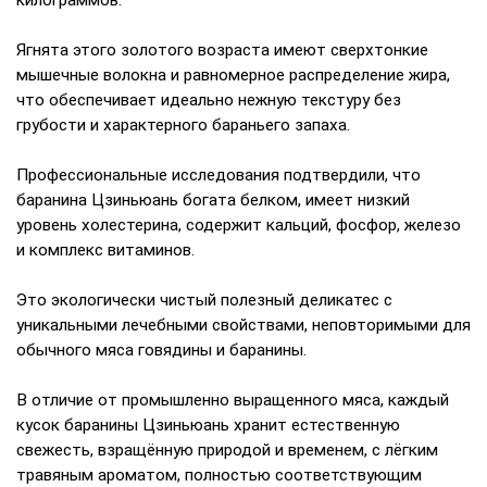
килограммов.
Ягнята этого золотого возраста имеют сверхтонкие
мышечные волокна и равномерное распределение жира,
что обеспечивает идеально нежную текстуру без
грубости и характерного бараньего запаха.
Профессиональные исследования подтвердили, что
баранина Цзиньюань богата белком, имеет низкий
уровень холестерина, содержит кальций, фосфор, железо
и комплекс витаминов.
Это экологически чистый полезный деликатес с
уникальными лечебными свойствами, неповторимыми для
обычного мяса говядины и баранины.
В отличие от промышленно выращенного мяса, каждый
кусок баранины Цзиньюань хранит естественную
свежесть, взращённую природой и временем, с лёгким
травяным ароматом, полностью соответствующим