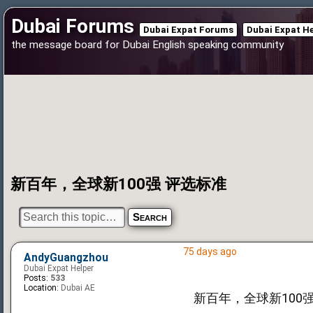
Dubai Forums
Dubai Expat Forums
Dubai Expat H
the message board for Dubai English speaking community
新百年，全球新100强 评选标准
75 days ago
AndyGuangzhou
Dubai Expat Helper
Posts:
533
Location:
Dubai AE
新百年，全球新100