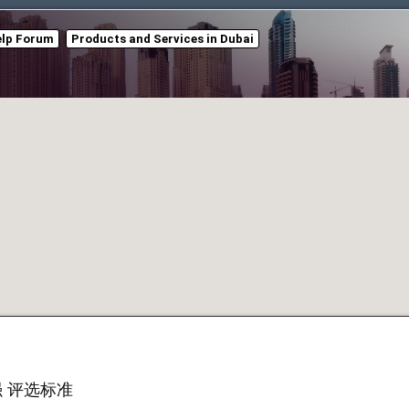
elp Forum
Products and Services in Dubai
强 评选标准