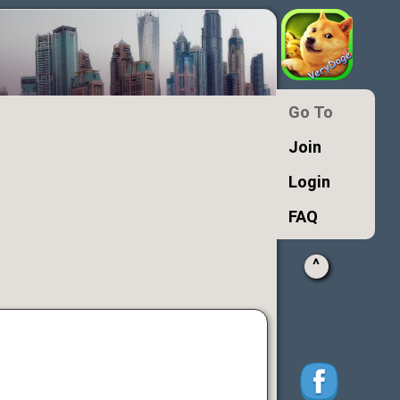
Go To
Join
Login
FAQ
^